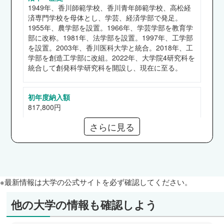
教育学部
1949年、香川師範学校、香川青年師範学校、高松経
公立学校教員（香川県、岡山県、徳島県、兵庫
済専門学校を母体とし、学芸、経済学部で発足。
県、広島県）、公立保育所（藍住町、石井町）、
1955年、農学部を設置。1966年、学芸学部を教育学
部に改称。1981年、法学部を設置。1997年、工学部
五色会、香川労働局、岡山労働局、高松高等裁判
を設置。2003年、香川医科大学と統合。2018年、工
所、県職員（岡山県）、百十四銀行、トマト銀
学部を創造工学部に改組。2022年、大学院4研究科を
行、JR四国、四国電力、日本生命保険、三菱食
統合して創発科学研究科を開設し、現在に至る。
品 他
法学部
初年度納入額
県職員（香川県、岡山県、徳島県、高知県、愛媛
817,800円
県、広島県）、市職員（姫路市、岡山市）、香川
さらに見る
県警察、高松国税局、警視庁、四国運輸局、高松
奨学金
地方検察庁、四国行政評価支局、四国財務局、岡
【給付】高等教育の修学支援新制度
【貸与】日本学生支援機構（第一、二種）
山労働局、高松高等裁判所、高松法務局 他
経済学部
※最新情報は大学の公式サイトを必ず確認してください。
県職員（香川県、岡山県）、市職員（高松市、岡
通信教育部
なし
山市）、百十四銀行、中国銀行、香川銀行、東京
他の大学の情報も確認しよう
海上日動火災保険、高松国税局、STNet、穴吹興
産、四国運輸局、伊予銀行、損害保険ジャパン、