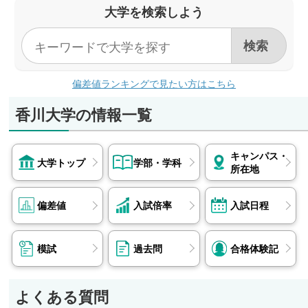
短期大学部
大学を検索しよう
高松高等裁判所、ハローズ、阿波銀行 他
なし
医学部
香川大学医学部附属病院、岡山大学病院、愛媛大
学医学部附属病院、倉敷中央病院、国立成育医療
偏差値ランキングで見たい方はこちら
研究センター、東京大学医学部附属病院、山口大
学医学部附属病院、神戸大学医学部附属病院、大
香川大学の情報一覧
阪医科薬科大学病院 他
創造工学部
キャンパス・
アオイ電子、いすゞ自動車、STNet、NTT西日
大学トップ
学部・学科
所在地
本、大倉工業、奥村組、オリンパス、鹿島建設、
川崎重工業、鴻池組、JFEスチール、四国電力、
偏差値
入試倍率
入試日程
大成建設、竹中工務店、タダノ、電通西日本、ネ
ットワンシステムズ、マツダ、三菱ケミカル 他
農学部
模試
過去問
合格体験記
県職員（香川県、岡山県、徳島県）、山崎製パ
ン、百十四銀行、WDBエウレカ、南海プライウ
よくある質問
ッド、フジパングループ本社、JA全農、井上誠