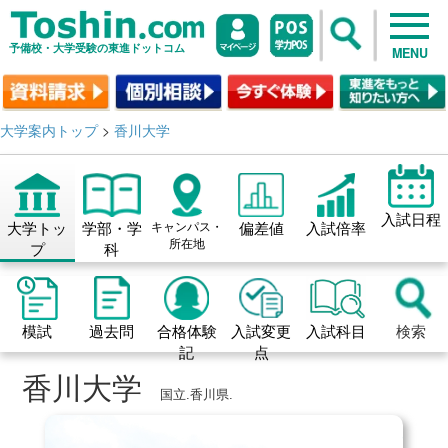
予備校・大学受験の東進ドットコム
MENU
大学案内トップ
>
香川大学
入試日程
大学トッ
学部・学
キャンパス・
偏差値
入試倍率
所在地
プ
科
模試
過去問
合格体験
入試変更
入試科目
検索
記
点
香川大学
国立.香川県.