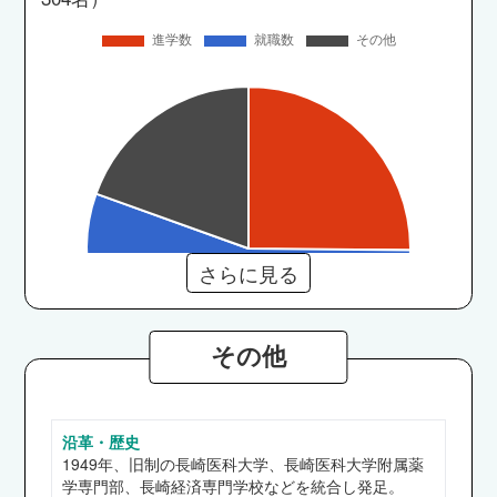
さらに見る
その他
沿革・歴史
多文化社会学部
1949年、旧制の長崎医科大学、長崎医科大学附属薬
JTB、西日本鉄道、浜新硝子 他
学専門部、長崎経済専門学校などを統合し発足。