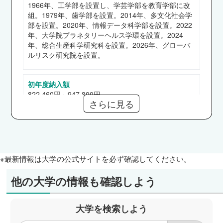
教育学部
1966年、工学部を設置し、学芸学部を教育学部に改
組。1979年、歯学部を設置。2014年、多文化社会学
公立学校教員（長崎県、福岡市、佐賀県、大分
部を設置。2020年、情報データ科学部を設置。2022
県、熊本市、熊本県、福岡県）、県職員（長崎
年、大学院プラネタリーヘルス学環を設置。2024
県、大分県）、長崎大学、公立保育所（大分市）
年、総合生産科学研究科を設置。2026年、グローバ
ルリスク研究院を設置。
他
経済学部
十八親和銀行、県職員（長崎県、熊本県）、熊本
初年度納入額
822,460円～947,800円
国税局、市職員（長崎市）、福岡銀行、西日本シ
さらに見る
ティ銀行、万事屋桔梗、かんぽ生命保険 他
医学部
奨学金
【給付】高等教育の修学支援新制度、長崎大学海外留
【保健学科】長崎大学病院、九州大学病院、福岡
学奨学金、田添グローバル交流推進基金奨学金、井上
赤十字病院、京都大学医学部附属病院、長崎みな
満治医学研究奨励基金
※最新情報は大学の公式サイトを必ず確認してください。
とメディカルセンター、日本赤十字社長崎原爆病
【貸与】日本学生支援機構（第一、二種）
院、浜の町病院、SBCメディカルグループホール
他の大学の情報も確認しよう
ディングス 他
通信教育部
歯学部
なし
大学を検索しよう
歯科医師国家試験合格率93.6％（新卒）