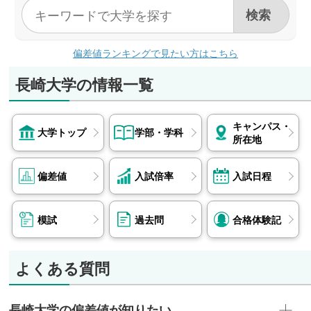
薬学部
短期大学部
日本調剤、アインファーマシーズ、総合メディカ
なし
ル、スギ薬局、重工記念長崎病院、長崎大学病院
偏差値ランキングで見たい方はこちら
他
情報データ科学部
長崎大学の情報一覧
NCD、デンソーテクノ 他
工学部
キャンパス・
県職員（長崎県、福岡県）、三菱電機エンジニア
大学トップ
学部・学科
所在地
リング、市職員（長崎市）、TOTO、マツダ、エ
ース、ニュージェック、九州電力、復建調査設
偏差値
入試倍率
入試日程
計、ソニーセミコンダクタマニュファクチャリン
グ 他
環境科学部
模試
過去問
合格体験記
県職員（長崎県）、市職員（長崎市、諫早市）、
長崎地方法務局、長崎大学、日本ベネックス 他
よくある質問
水産学部
水産庁、都県職員（長崎県、東京都） 他など
長崎大学の偏差値が知りたい