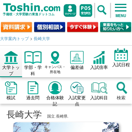
予備校・大学受験の東進ドットコム
MENU
大学案内トップ
>
長崎大学
入試日程
大学トッ
学部・学
キャンパス・
偏差値
入試倍率
所在地
プ
科
模試
過去問
合格体験
入試変更
入試科目
検索
記
点
長崎大学
国立.長崎県.