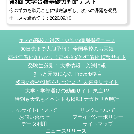
大学合格基礎力判定テスト
第3回
今の学力を単元ごとに徹底診断し、次への課題を発見
申し込み締め切り：2026/09/10
キミの高校に対応！東進の個別指導コース
90日先まで大胆予報！ 全国学校のお天気
高校無償化丸わかり！高校授業料無償化 情報サイト
受験生必見！ 大学情報・入試情報
きっと元気になる Proverb格言
将来の夢や進路を見つけよう 未来発見サイト
大学・学部選びの動画サイト 東進TV
時刻も天気もイベントも掲載! ナガセ世界時計
このサイトについて
リンクについて
お問い合わせ
プライバシーポリシー
データ利用
サイトマップ
ニュースリリース