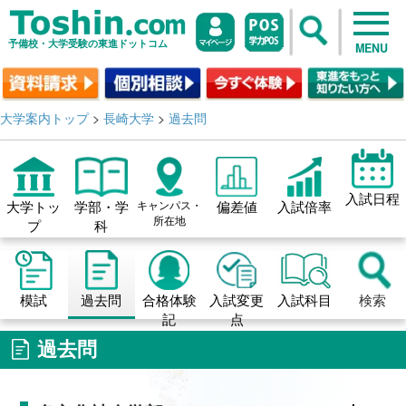
予備校・大学受験の東進ドットコム
MENU
大学案内トップ
>
長崎大学
>
過去問
入試日程
大学トッ
学部・学
キャンパス・
偏差値
入試倍率
所在地
プ
科
模試
過去問
合格体験
入試変更
入試科目
検索
記
点
過去問