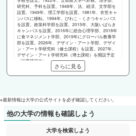
外務省、共同通信社、国税専門官、三井住友銀
研究科、予科を設置。1948年、法、経済、文学部を
設置。1949年、理工学部を設置。1981年、衣笠キャ
行、川崎重工業、村田製作所、東レ、日本新薬、
ンパスに移転。1994年、びわこ・くさつキャンパス
野村證券 他
を設置。政策科学部を設置。2015年、大阪いばらき
経済学部
キャンパスを設置。2016年に総合心理学部、2018年
に食マネジメント学部、2019年にグローバル教養学
JR西日本、あずさ監査法人、トランス・コスモ
部を設置。2026年、デザイン・アート学部、デザイ
ス、ニトリ、ファーストリテイリング、リコージ
ン・アート学研究科（修士課程）を設置。2027年、
ャパン、ローム、国税専門官、三井住友銀行、船
デザイン・アート学研究科（博士課程）を開設予定
（設置構想中）。
井総合研究所 他
さらに見る
経営学部
ADKホールディングス、LINEヤフー、NTTデー
初年度納入額
1,345,200円～2,623,000円
タ、監査法人トーマツ、あずさ監査法人、ソニ
ー・ミュージックエンタテインメント、京セラ、
※最新情報は大学の公式サイトを必ず確認してください。
京都銀行、日本銀行、厚生労働省、三菱重工業、
奨学金
東レ、東京海上日動火災保険、野村證券 他
【給付】高等教育の修学支援新制度、近畿圏外からの
他の大学の情報も確認しよう
入学者を支援する奨学金、立命館大学学費減免、西園
産業社会学部
寺記念奨学金（成績優秀者枠、難関試験合格者枠）、
ADKホールディングス、NHK、カシオ計算機、
＋R学部奨学金、海外留学チャレンジ奨学金、
大学を検索しよう
カプコン、キーエンス、みずほフィナンシャルグ
Challenge奨学金（個人）