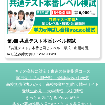
保険、富士ソフト、野村證券 他
総合心理学部
JTB、NEC、NTTデータ、TDK、TOTO、アマゾ
ンジャパン、カプコン、ニトリ、りそなホールデ
ィングス、ワコール、市職員（大阪市、京都
市）、東京海上日動火災保険、読売新聞東京本
共通テスト本番レベル模試
第3回
社、日本政策金融公庫、日本発条 他
「共通テスト」本番と同じレベル・形式・出題範囲。
食マネジメント学部
申し込み締め切り：2026/08/20
アイリスオーヤマ、アサヒビール、コカ･コーラ
ボトラーズジャパン、サッポロビール、ニップ
ン、ニトリ、フジパングループ本社、ヤマザキビ
キミの高校に対応！東進の個別指導コース
スケット、伊藤園、消費者庁、神戸屋、星野リゾ
90日先まで大胆予報！ 全国学校のお天気
ート・マネジメント、赤城乳業、日本通運 他
高校無償化丸わかり！高校授業料無償化 情報サイト
グローバル教養学部
オリックス、ジャパンマテリアル、スイスポート
受験生必見！ 大学情報・入試情報
ジャパン、ソフトバンク、デジタルアーツ、プロ
きっと元気になる Proverb格言
グリット、ロバート・ウォルターズ・ジャパン、
将来の夢や進路を見つけよう 未来発見サイト