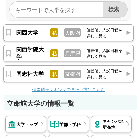
【貸与】日本学生支援機構（第一、二種）
ループ、京セラ、共同通信社、厚生労働省、気象
庁、国土交通省、国税専門官、中国電力、電通、
東映アニメーション、堀場製作所、味の素 他
通信教育部
なし
文学部
偏差値、入試日程を
関西大学
私
大阪府
JAL、ZOZO、アサヒ飲料、カプコン、クボタ、
詳しく見る
みずほ証券、リクルート、関西電力、京セラ、三
短期大学部
関西学院大
偏差値、入試日程を
なし
菱電機、積水化学工業、大成建設、日本通運、良
私
兵庫県
学
詳しく見る
品計画 他
理工学部
偏差値、入試日程を
同志社大学
私
京都府
ダイキン工業、スズキ、パナソニック ホールデ
詳しく見る
ィングス、京セラ、鹿島建設、NTTドコモ、ソニ
偏差値ランキングで見たい方はこちら
ー、ヤマハ、ローム、国土交通省、三菱自動車工
業、三菱電機、鹿島建設、清水建設、村田製作
立命館大学の情報一覧
所、大林組、北陸電力、明治安田生命保険 他
国際関係学部
キャンパス・
ANA、Bloomberg L.P.、アクセンチュア、アマゾ
大学トップ
学部・学科
所在地
ンジャパン、エイベックス、ローム、国際協力機