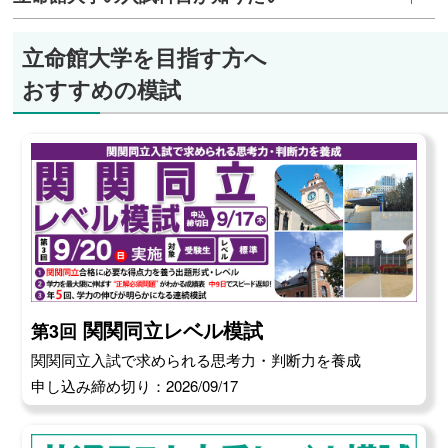
ライブ、東映 他
薬学部
立命館大学を目指す方へ
特許庁、アピ、エーザイ、ファイザー、ロート製
薬、京都府立医科大学附属病院、協和キリン、佐
おすすめの模試
藤製薬、済生会千里病院、市職員（京都市）、神
戸大学医学部附属病院、千寿製薬、大阪市民病院
機構、大塚製薬、第一三共、日本新薬 他
生命科学部
NTTデータ、いなば食品、グラクソ・スミスクラ
イン、スズキ、ミルボン、ヤクルト本社、関西電
力、三菱電機、山崎製パン、島津製作所、東和薬
品、東亞合成、日本食品分析センター、日本農
薬、農林水産省、明治安田生命保険 他
関関同立レベル模試
第3回
スポーツ健康科学部
関関同立入試で求められる思考力・判断力を養成
J-オイルミルズ、NEC、NTTドコモ、アルペン、
申し込み締め切り：2026/09/17
ウエルシア薬局、ヤンマーホールディングス、ユ
ニ・チャーム、丸大食品、久光製薬、京セラ、興
和、財務省、三菱電機、第一生命保険、日本生命