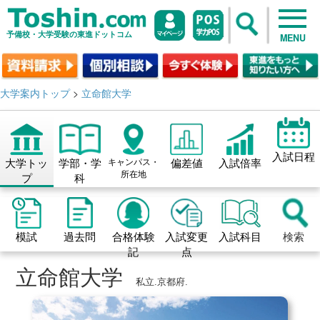
予備校・大学受験の東進ドットコム
MENU
大学案内トップ
>
立命館大学
入試日程
大学トッ
学部・学
キャンパス・
偏差値
入試倍率
所在地
プ
科
模試
過去問
合格体験
入試変更
入試科目
検索
記
点
立命館大学
私立.京都府.