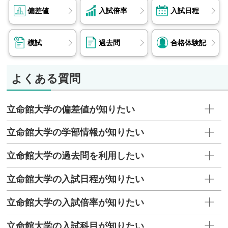
構、国土交通省、三井住友銀行、三菱商事 他
偏差値
入試倍率
入試日程
政策科学部
JAL、KDDI、NTTデータ、アビームコンサルティ
模試
過去問
合格体験記
ング、オリックス、コーセー、ジョンソン・エン
ド・ジョンソン、経済産業省、国税専門官、三菱
UFJ銀行、三菱電機、住友生命保険、住友電気工
よくある質問
業、村田製作所、労働基準監督官 他
情報理工学部
立命館大学の偏差値が知りたい
JR西日本、LINEヤフー、NTT西日本、アクセン
チュア、ニデック、花王、京セラ、警察庁、島津
立命館大学の学部情報が知りたい
製作所、東レ、日立システムズ、博報堂、野村総
合研究所 他
立命館大学の過去問を利用したい
映像学部
ADKホールディングス、MAPPA、NHK、TBSテ
立命館大学の入試日程が知りたい
レビ、アミューズ、セガ、セプテーニ、U-NEXT
立命館大学の入試倍率が知りたい
HOLDINGS、ニトリ、パナソニック ホールディ
ングス、バンダイ、ヤマハ、信金中央金庫、電通
立命館大学の入試科目が知りたい