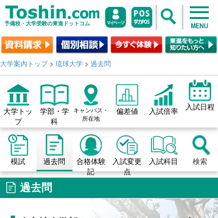
予備校・大学受験の東進ドットコム
MENU
大学案内トップ
>
琉球大学
>
過去問
入試日程
大学トッ
学部・学
キャンパス・
偏差値
入試倍率
所在地
プ
科
模試
過去問
合格体験
入試変更
入試科目
検索
記
点
過去問