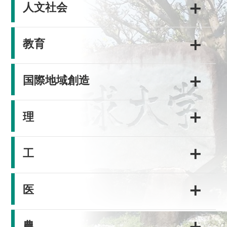
＋
人文社会
＋
教育
＋
国際地域創造
＋
理
＋
工
＋
医
＋
農