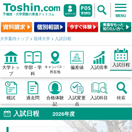
予備校・大学受験の東進ドットコム
MENU
大学案内トップ
>
琉球大学
>
入試日程
入試日程
大学トッ
学部・学
キャンパス・
偏差値
入試倍率
所在地
プ
科
模試
過去問
合格体験
入試変更
入試科目
検索
記
点
入試日程
2026年度