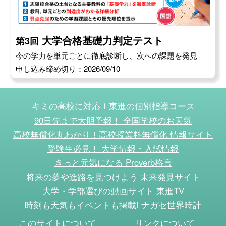
大学合格基礎力判定テスト
第3回
今の学力を単元ごとに徹底診断し、次への課題を発見
申し込み締め切り：2026/09/10
キミの高校に対応！東進の個別指導コース
90日先まで大胆予報！ 全国学校のお天気
高校無償化丸わかり！高校授業料無償化 情報サイト
受験生必見！ 大学情報・入試情報
きっと元気になる Proverb格言
将来の夢や進路を見つけよう 未来発見サイト
大学・学部選びの動画サイト 東進TV
時刻も天気もイベントも掲載! ナガセ世界時計
このサイトについて
リンクについて