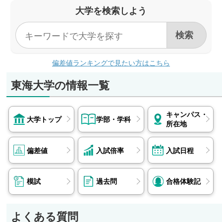
警視庁、神奈川県警察、横浜信用金庫、千葉県警
大学を検索しよう
察、長谷工リアルエステート 他
短期大学部
なし
政治経済学部
警視庁、日本ガス、ノジマ、JR東日本、横浜銀
行 他
偏差値ランキングで見たい方はこちら
経営学部
肥後銀行、野島鉄鋼店、熊本酸素、西田鉄工、明
東海大学の情報一覧
和不動産 他
観光学部
キャンパス・
ANAエアポートサービス、エイチ・アイ・エス、
大学トップ
学部・学科
所在地
JR東日本、ANA成田エアポートサービス、近畿
日本ツーリスト 他
偏差値
入試倍率
入試日程
情報通信学部
マーブル、日立社会情報サービス、富士ソフト、
トーテックアメニティ、エヌアイデイ 他
模試
過去問
合格体験記
理学部
富士ソフト、トーテックアメニティ、東芝情報シ
よくある質問
ステム、三菱電機ソフトウエア、プログレス・テ