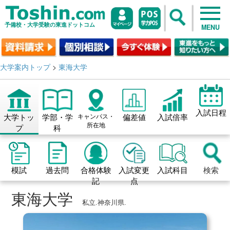
予備校・大学受験の東進ドットコム
MENU
大学案内トップ
>
東海大学
入試日程
大学トッ
学部・学
キャンパス・
偏差値
入試倍率
所在地
プ
科
模試
過去問
合格体験
入試変更
入試科目
検索
記
点
東海大学
私立.神奈川県.