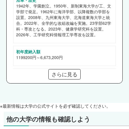
文学部
1942年、学園創立。1950年、新制東海大学が工、文
アズパートナーズ、NCD、神奈川県警察、東京
学部で発足。1962年に海洋学部、以降複数の学部を
消防庁 他
設置。2008年、九州東海大学、北海道東海大学と統
合。2022年、全学的な改組改編を実施。23学部62学
文化社会学部
科・専攻となる。2023年、健康学研究科を設置。
警視庁、TBCグループ、JA横浜、日本年金機
2026年、工学研究科情報理工学専攻を設置。
構、市職員（平塚市） 他
教養学部
初年度納入額
エイチ・アイ・エス、羽田空港サービス、警視
1199200円～6,673,200円
庁、トランス・コスモス、三井不動産ホテルマネ
ジメント 他
さらに見る
奨学金
体育学部
【給付】特待生奨学金（①学費免除タイプ ②入学奨
ケーユーホールディングス、明治安田生命保険、
励タイプ）、高等教育の修学支援制度
【貸与】日本学生支援機構（第一、二種）、応急奨学
警視庁、神奈川県警察、大和ハウス工業 他
金
健康学部
※最新情報は大学の公式サイトを必ず確認してください。
市職員（横浜市）、東京消防庁、ルネサンス、ベ
通信教育部
ネッセスタイルケア、県職員（神奈川県） 他
他の大学の情報も確認しよう
なし
法学部