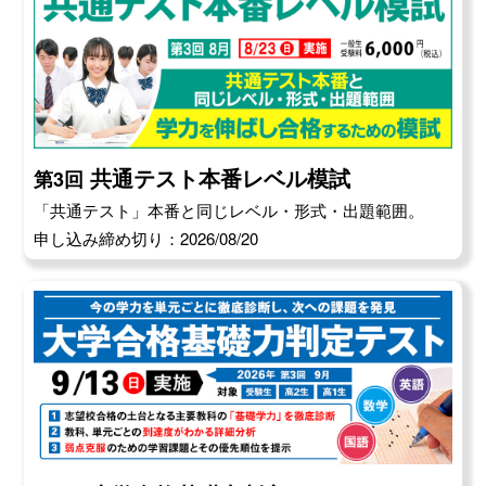
農学部
県職員（熊本県）、KMバイオロジクス、熊本県
酪農業協同組合連合会、JA熊本経済連、JASM 他
国際文化学部
渡辺パイプ、綜合警備保障、航空自衛隊、MED
Communications、JALスカイ札幌 他
共通テスト本番レベル模試
第3回
生物学部
「共通テスト」本番と同じレベル・形式・出題範囲。
北海道警察、エコニクス、丸水札幌中央水産、北
申し込み締め切り：2026/08/20
海道漁業協同組合連合会、イオン北海道 他など