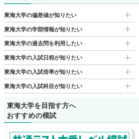
クノロジーズ 他
東海大学の偏差値が知りたい
情報理工学部
テクバン、日立情報通信エンジニアリング、日立
東海大学の学部情報が知りたい
社会情報サービス、いすゞシステムサービス、
JVCケンウッド 他
東海大学の過去問を利用したい
工学部
ANA、戸田建設、髙松建設、本田技研工業、長谷
東海大学の入試日程が知りたい
工コーポレーション 他
東海大学の入試倍率が知りたい
医学部
【看護学科】東海大学医学部付属病院、東海大学
東海大学の入試科目が知りたい
医学部付属八王子病院、横浜市立大学附属病院、
横浜市立大学附属市民総合医療センター、横須賀
東海大学を目指す方へ
共済病院 他
海洋学部
おすすめの模試
トライ産業、ゼンショーホールディングス、シ
ー・アイ・シー、今治造船、三重県漁業協同組合
連合会 他