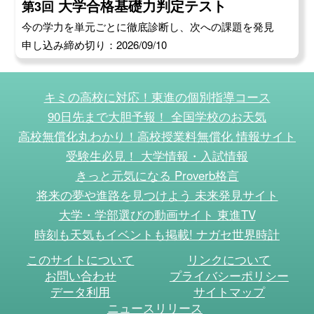
大学合格基礎力判定テスト
第3回
今の学力を単元ごとに徹底診断し、次への課題を発見
申し込み締め切り：2026/09/10
キミの高校に対応！東進の個別指導コース
90日先まで大胆予報！ 全国学校のお天気
高校無償化丸わかり！高校授業料無償化 情報サイト
受験生必見！ 大学情報・入試情報
きっと元気になる Proverb格言
将来の夢や進路を見つけよう 未来発見サイト
大学・学部選びの動画サイト 東進TV
時刻も天気もイベントも掲載! ナガセ世界時計
このサイトについて
リンクについて
お問い合わせ
プライバシーポリシー
データ利用
サイトマップ
ニュースリリース