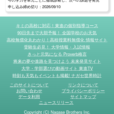
申し込み締め切り：2026/09/10
キミの高校に対応！東進の個別指導コース
90日先まで大胆予報！ 全国学校のお天気
高校無償化丸わかり！高校授業料無償化 情報サイト
受験生必見！ 大学情報・入試情報
きっと元気になる Proverb格言
将来の夢や進路を見つけよう 未来発見サイト
大学・学部選びの動画サイト 東進TV
時刻も天気もイベントも掲載! ナガセ世界時計
このサイトについて
リンクについて
お問い合わせ
プライバシーポリシー
データ利用
サイトマップ
ニュースリリース
Copyright (C) Nagase Brothers Inc.