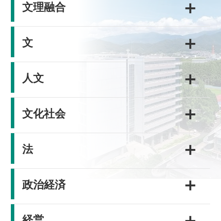
＋
文理融合
＋
文
＋
人文
＋
文化社会
＋
法
＋
政治経済
＋
経営