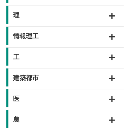
＋
理
＋
情報理工
＋
工
＋
建築都市
＋
医
＋
農