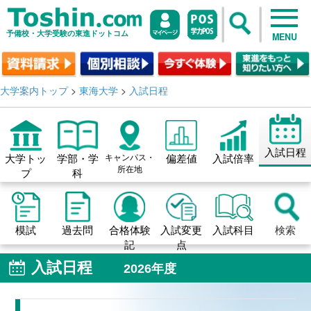
予備校・大学受験の東進ドットコム
MENU
大学案内トップ
>
東海大学
>
入試日程
入試日程
大学トッ
学部・学
キャンパス・
偏差値
入試倍率
所在地
プ
科
模試
過去問
合格体験
入試変更
入試科目
検索
記
点
入試日程
2026年度