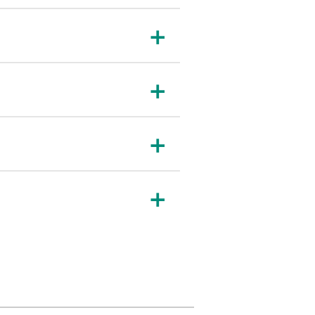
＋
＋
＋
＋