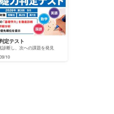
判定テスト
底診断し、次への課題を発見
9/10