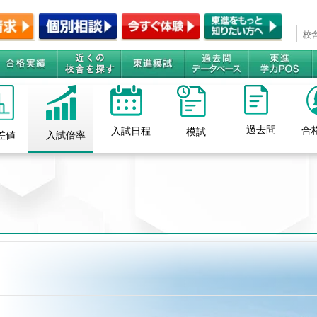
過去問
合
入試日程
模試
差値
入試倍率