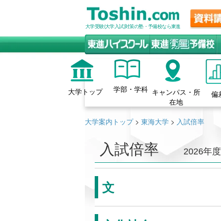
大学受験(大学入試)対策の塾・予備校なら東進
学部・学科
大学トップ
キャンパス・所
偏
在地
大学案内トップ
>
東海大学
>
入試倍率
入試倍率
2026年度
文