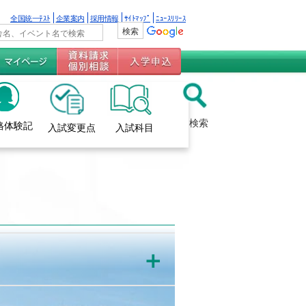
全国統一ﾃｽﾄ
企業案内
採用情報
ｻｲﾄﾏｯﾌﾟ
ﾆｭｰｽﾘﾘｰｽ
検索
格体験記
入試変更点
入試科目
＋