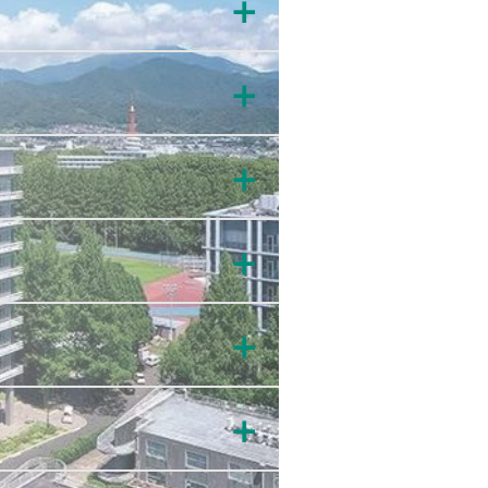
＋
＋
＋
＋
＋
＋