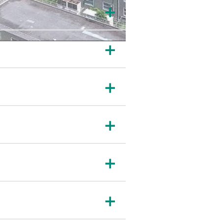
＋
＋
＋
＋
＋
＋