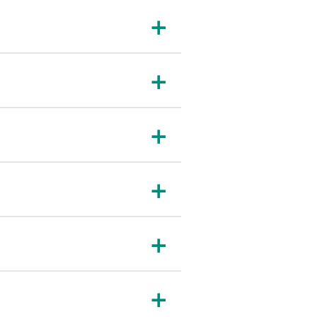
＋
＋
＋
＋
＋
＋