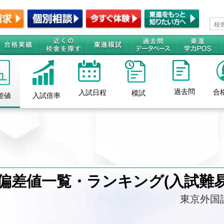
過去問
合
入試日程
模試
差値
入試倍率
偏差値一覧・ランキング(入試難易
東京外国