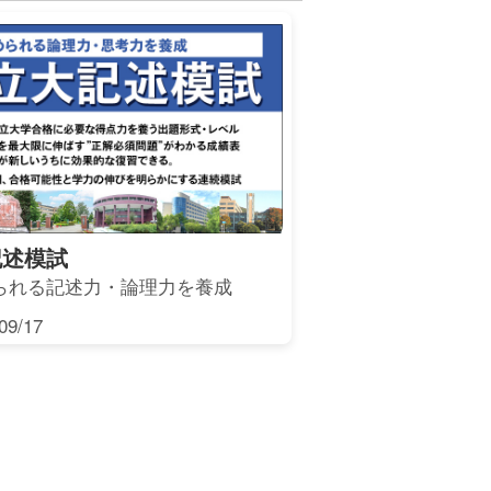
記述模試
られる記述力・論理力を養成
9/17