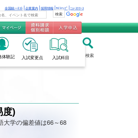
全国統一ﾃｽﾄ
企業案内
採用情報
ｻｲﾄﾏｯﾌﾟ
ﾆｭｰｽﾘﾘｰｽ
検索
格体験記
入試変更点
入試科目
度)
語大学の偏差値は66～68