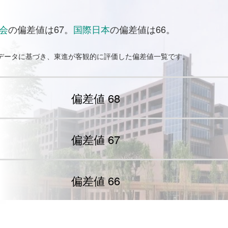
会
の偏差値は67。
国際日本
の偏差値は66。
試データに基づき、東進が客観的に評価した偏差値一覧です。
偏差値 68
偏差値 67
偏差値 66