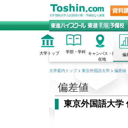
大学受験(大学入試)対策の塾・予備校なら東進
学部・学科
大学トップ
キャンパス・所
偏
在地
大学案内トップ
>
東京外国語大学
>
偏差値
偏差値
東京外国語大学 