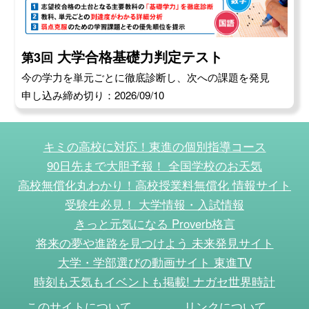
大学合格基礎力判定テスト
第3回
今の学力を単元ごとに徹底診断し、次への課題を発見
申し込み締め切り：2026/09/10
キミの高校に対応！東進の個別指導コース
90日先まで大胆予報！ 全国学校のお天気
高校無償化丸わかり！高校授業料無償化 情報サイト
受験生必見！ 大学情報・入試情報
きっと元気になる Proverb格言
将来の夢や進路を見つけよう 未来発見サイト
大学・学部選びの動画サイト 東進TV
時刻も天気もイベントも掲載! ナガセ世界時計
このサイトについて
リンクについて