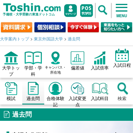
予備校・大学受験の東進ドットコム
MENU
大学案内トップ
>
東京外国語大学
>
過去問
入試日程
大学トッ
学部・学
キャンパス・
偏差値
入試倍率
所在地
プ
科
模試
過去問
合格体験
入試変更
入試科目
検索
記
点
過去問