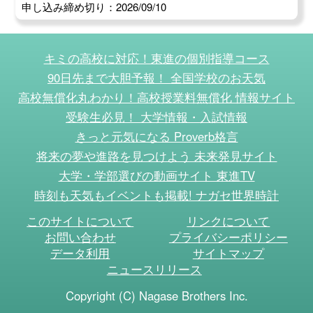
申し込み締め切り：2026/09/10
キミの高校に対応！東進の個別指導コース
90日先まで大胆予報！ 全国学校のお天気
高校無償化丸わかり！高校授業料無償化 情報サイト
受験生必見！ 大学情報・入試情報
きっと元気になる Proverb格言
将来の夢や進路を見つけよう 未来発見サイト
大学・学部選びの動画サイト 東進TV
時刻も天気もイベントも掲載! ナガセ世界時計
このサイトについて
リンクについて
お問い合わせ
プライバシーポリシー
データ利用
サイトマップ
ニュースリリース
Copyright (C) Nagase Brothers Inc.