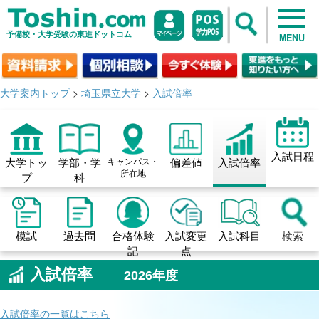
予備校・大学受験の東進ドットコム
MENU
大学案内トップ
>
埼玉県立大学
>
入試倍率
入試日程
大学トッ
学部・学
キャンパス・
偏差値
入試倍率
所在地
プ
科
模試
過去問
合格体験
入試変更
入試科目
検索
記
点
入試倍率
2026年度
入試倍率の一覧はこちら