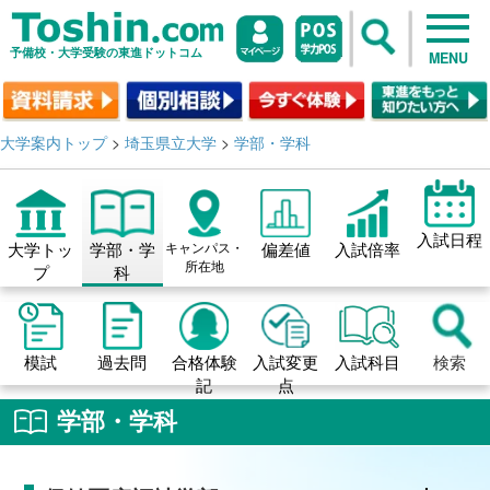
予備校・大学受験の東進ドットコム
MENU
大学案内トップ
>
埼玉県立大学
>
学部・学科
入試日程
大学トッ
学部・学
キャンパス・
偏差値
入試倍率
所在地
プ
科
模試
過去問
合格体験
入試変更
入試科目
検索
記
点
学部・学科