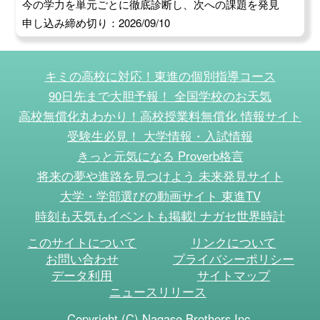
今の学力を単元ごとに徹底診断し、次への課題を発見
申し込み締め切り：2026/09/10
キミの高校に対応！東進の個別指導コース
90日先まで大胆予報！ 全国学校のお天気
高校無償化丸わかり！高校授業料無償化 情報サイト
受験生必見！ 大学情報・入試情報
きっと元気になる Proverb格言
将来の夢や進路を見つけよう 未来発見サイト
大学・学部選びの動画サイト 東進TV
時刻も天気もイベントも掲載! ナガセ世界時計
このサイトについて
リンクについて
お問い合わせ
プライバシーポリシー
データ利用
サイトマップ
ニュースリリース
Copyright (C) Nagase Brothers Inc.