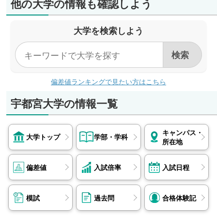
他の大学の情報も確認しよう
通信教育部
トヨタ自動車、本田技研工業、日産自動車、三菱
なし
重工業、川崎重工業、日立製作所、キヤノン、シ
大学を検索しよう
ャープ、TOPPAN、キオクシア、NEC、NTT、
短期大学部
KDDI、任天堂、アクセンチュア、資生堂、花
なし
王、三菱ケミカル、マニー、県職員（栃木県）
他
偏差値ランキングで見たい方はこちら
農学部
資生堂、花王、中外製薬工業、カゴメ、キユーピ
宇都宮大学の情報一覧
ー、日本ハム、山崎製パン、JA全農とちぎ、足
利銀行、農林水産省、国土交通省、県職員（栃木
キャンパス・
県、福島県）、市職員（宇都宮市） 他など
大学トップ
学部・学科
所在地
偏差値
入試倍率
入試日程
模試
過去問
合格体験記