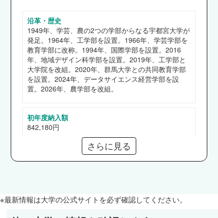
沿革・歴史
地域デザイン科学部
1949年、学芸、農の2つの学部からなる宇都宮大学が
鹿島建設、清水建設、大林組、大成建設、オリエ
発足。1964年、工学部を設置。1966年、学芸学部を
ンタル白石、横河ブリッジ、積水ハウス、三井ホ
教育学部に改称。1994年、国際学部を設置。2016
年、地域デザイン科学部を設置。2019年、工学部と
ーム、足利銀行、東京電力ホールディングス、
大学院を改組。2020年、群馬大学との共同教育学部
JR東日本、首都高速道路、毎日新聞社、TKC、
を設置。2024年、データサイエンス経営学部を設
国土地理院、都県職員（東京都、栃木県） 他
置。2026年、農学部を改組。
国際学部
ニトリ、NHK、読売新聞社、楽天グループ、ブ
初年度納入額
ルボン、アイリスオーヤマ、星野リゾート、マイ
842,180円
ナビ、足利銀行、JR東日本、ANA、JAL、JTB、
さらに見る
厚生労働省、農林水産省、県職員（栃木県、茨城
奨学金
県）、市職員（宇都宮市） 他
【給付】高等教育の修学支援新制度、学業成績優秀者
表彰（学生表彰規程第2条第1号）、飯村チャレンジ
共同教育学部
奨学金、関スポーツ奨学金、入学応援奨学金
公立学校教員（栃木県、埼玉県、茨城県、群馬
【貸与】日本学生支援機構（第一、二種）
※最新情報は大学の公式サイトを必ず確認してください。
県、千葉県、福島県） 他
工学部