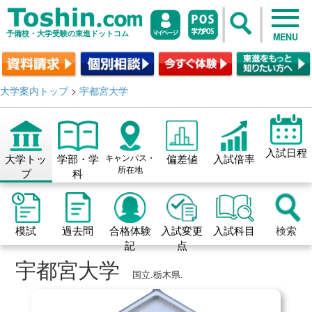
予備校・大学受験の東進ドットコム
MENU
大学案内トップ
>
宇都宮大学
入試日程
大学トッ
学部・学
キャンパス・
偏差値
入試倍率
所在地
プ
科
模試
過去問
合格体験
入試変更
入試科目
検索
記
点
宇都宮大学
国立.栃木県.