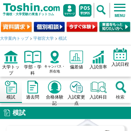
予備校・大学受験の東進ドットコム
MENU
大学案内トップ
>
宇都宮大学
>
模試
入試日程
大学トッ
学部・学
キャンパス・
偏差値
入試倍率
所在地
プ
科
模試
過去問
合格体験
入試変更
入試科目
検索
記
点
模試