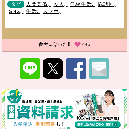
人間関係,
友人,
学校生活,
協調性,
タグ
SNS,
生活,
スマホ,
参考になった!!
446