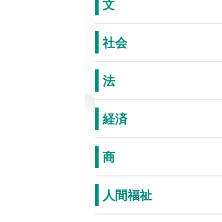
文
社会
法
経済
商
人間福祉