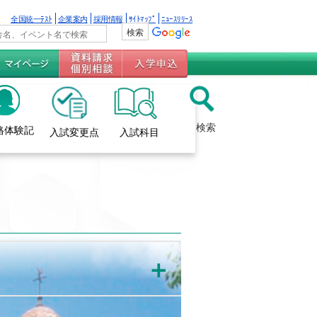
全国統一ﾃｽﾄ
企業案内
採用情報
ｻｲﾄﾏｯﾌﾟ
ﾆｭｰｽﾘﾘｰｽ
検索
格体験記
入試変更点
入試科目
＋