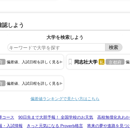
確認しよう
大学を検索しよう
同志社大学
私
府
偏差値、入試日程を詳しく見る
京都府
偏
府
偏差値、入試日程を詳しく見る
偏差値ランキングで見たい方はこちら
導コース
90日先まで大胆予報！ 全国学校のお天気
高校無償化丸わか
報・入試情報
きっと元気になる Proverb格言
将来の夢や進路を見つ