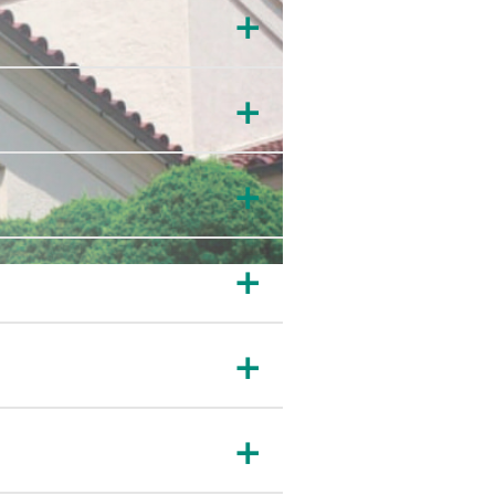
＋
＋
＋
＋
＋
＋