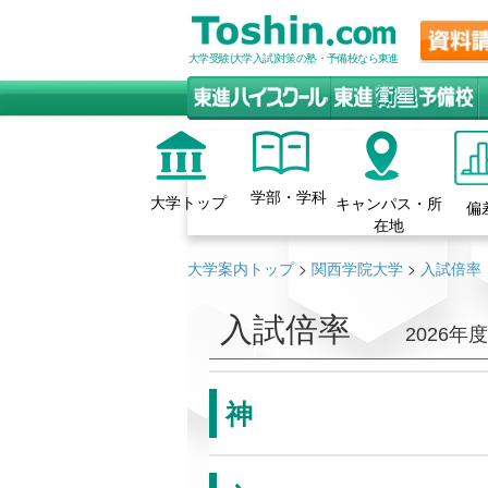
大学受験(大学入試)対策の塾・予備校なら東進
学部・学科
大学トップ
キャンパス・所
偏
在地
大学案内トップ
>
関西学院大学
>
入試倍率
入試倍率
2026年度
神