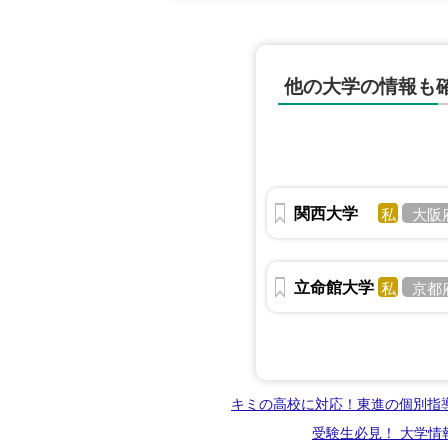
他の大学の情報も
関西大学
私
大阪
立命館大学
私
京都
キミの高校に対応！東進の個別指
受験生必見！ 大学情