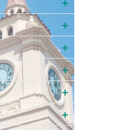
＋
＋
＋
＋
＋
＋