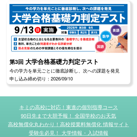
大学合格基礎力判定テスト
第3回
今の学力を単元ごとに徹底診断し、次への課題を発見
申し込み締め切り：2026/09/10
キミの高校に対応！東進の個別指導コース
90日先まで大胆予報！ 全国学校のお天気
高校無償化丸わかり！高校授業料無償化 情報サイト
受験生必見！ 大学情報・入試情報