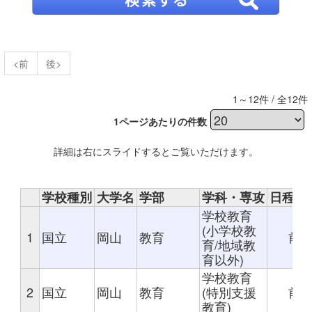
<前
後>
1～12件 / 全12件
1ページあたりの件数
詳細は右にスライドするとご覧いただけます。
学校種別
大学名
学部
学科・専攻
日程・
学校教育
(小学校教
1
国立
岡山
教育
前
育/地域教
育以外)
学校教育
2
国立
岡山
教育
(特別支援
前
教育)