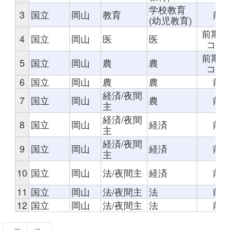
学校教育
3
国立
岡山
教育
前
(幼児教育)
前期(
4
国立
岡山
医
医
コース
前期(
5
国立
岡山
農
農
コース
6
国立
岡山
農
農
前
経済/夜間
7
国立
岡山
農
前
主
経済/夜間
8
国立
岡山
経済
前
主
経済/夜間
9
国立
岡山
経済
前
主
10
国立
岡山
法/夜間主
経済
前
11
国立
岡山
法/夜間主
法
前
12
国立
岡山
法/夜間主
法
前