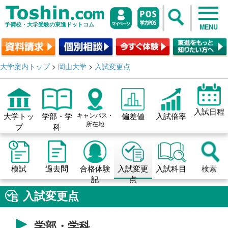
予備校・大学受験の東進ドットコム
MENU
大学案内トップ
>
岡山大学
>
入試変更点
入試日程
大学トッ
学部・学
キャンパス・
偏差値
入試倍率
所在地
プ
科
模試
過去問
合格体験
入試変更
入試科目
検索
記
点
入試変更点
学部・学科