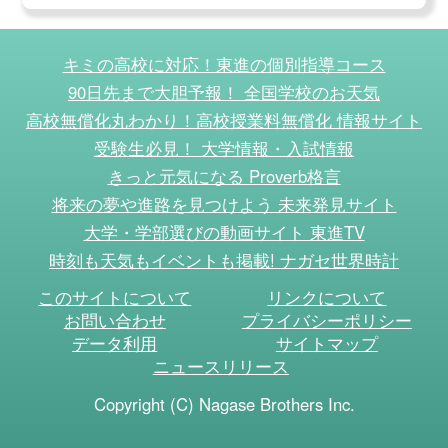
キミの高校に対応！東進の個別指導コース
90日先まで大胆予報！ 全国学校のお天気
高校無償化丸わかり！高校授業料無償化 情報サイト
受験生必見！ 大学情報・入試情報
きっと元気になる Proverb格言
将来の夢や進路を見つけよう 未来発見サイト
大学・学部選びの動画サイト 東進TV
時刻も天気もイベントも掲載! ナガセ世界時計
このサイトについて
リンクについて
お問い合わせ
プライバシーポリシー
データ利用
サイトマップ
ニュースリリース
Copyright (C) Nagase Brothers Inc.