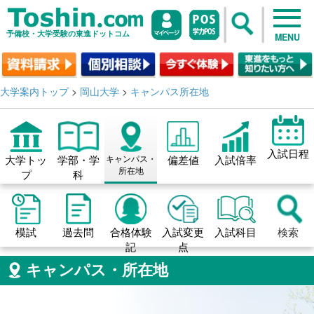
予備校・大学受験の東進ドットコム
MENU
大学案内トップ
>
岡山大学
>
キャンパス所在地
入試日程
大学トッ
学部・学
キャンパス・
偏差値
入試倍率
所在地
プ
科
模試
過去問
合格体験
入試変更
入試科目
検索
記
点
キャンパス・所在地