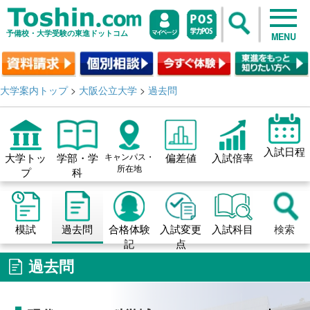
予備校・大学受験の東進ドットコム
MENU
大学案内トップ
>
大阪公立大学
>
過去問
入試日程
大学トッ
学部・学
キャンパス・
偏差値
入試倍率
所在地
プ
科
模試
過去問
合格体験
入試変更
入試科目
検索
記
点
過去問