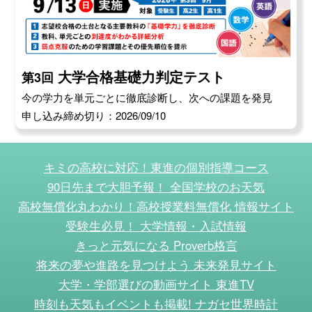
大学合格基礎力判定テスト
第3回
今の学力を単元ごとに徹底診断し、次への課題を発見
申し込み締め切り：2026/09/10
キミの高校に対応！東進の個別指導コース
90日先まで大胆予報！ 全国学校のお天気
高校無償化丸わかり！高校授業料無償化 情報サイト
受験生必見！ 大学情報・入試情報
きっと元気になる Proverb格言
将来の夢や進路を見つけよう 未来発見サイト
大学・学部選びの動画サイト 東進TV
時刻も天気もイベントも掲載! ナガセ世界時計