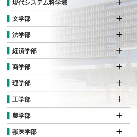
現代システム科学域
文学部
法学部
経済学部
商学部
理学部
工学部
農学部
獣医学部