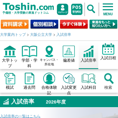
予備校・大学受験の東進ドットコム
MENU
大学案内トップ
>
大阪公立大学
>
入試倍率
入試日程
大学トッ
学部・学
キャンパス・
偏差値
入試倍率
所在地
プ
科
模試
過去問
合格体験
入試変更
入試科目
検索
記
点
入試倍率
2026年度
入試倍率の一覧はこちら