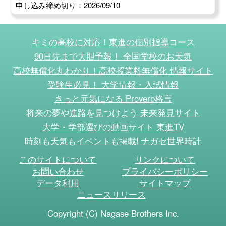
申し込み締め切り：2026/09/10
キミの高校に対応！東進の個別指導コース
90日先まで大胆予報！ 全国学校のお天気
高校無償化丸わかり！高校授業料無償化 情報サイト
受験生必見！ 大学情報・入試情報
きっと元気になる Proverb格言
将来の夢や進路を見つけよう 未来発見サイト
大学・学部選びの動画サイト 東進TV
時刻も天気もイベントも掲載! ナガセ世界時計
このサイトについて
リンクについて
お問い合わせ
プライバシーポリシー
データ利用
サイトマップ
ニュースリリース
Copyright (C) Nagase Brothers Inc.