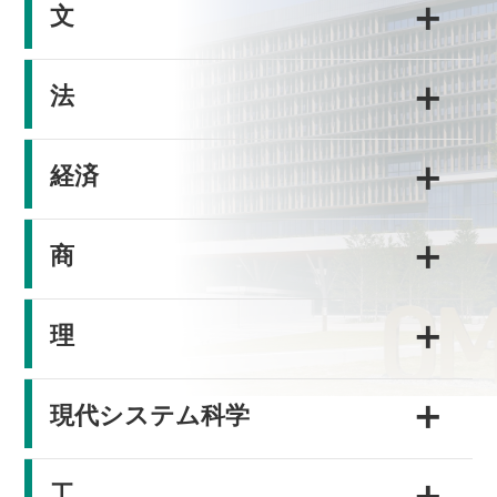
＋
文
＋
法
＋
経済
＋
商
＋
理
＋
現代システム科学
＋
工