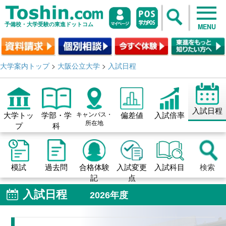
予備校・大学受験の東進ドットコム
MENU
大学案内トップ
>
大阪公立大学
>
入試日程
入試日程
大学トッ
学部・学
キャンパス・
偏差値
入試倍率
所在地
プ
科
模試
過去問
合格体験
入試変更
入試科目
検索
記
点
入試日程
2026年度