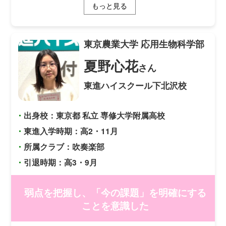
もっと見る
安心して勉強に取り組むことができました。 私は過去問
演習講座を始める直前に第１志望校が変わりましたが、共
通テスト対策をしながら新しい志望校の過去問にもスムー
ズに取り組むことができました。共通テストの過去問は各
東京農業大学
応用生物科学部
教科10回分あるので、共通テスト本番レベル模試も含めて
回数を重ねるごとにテストの形式にも慣れ、点数も伸ばす
夏野心花
さん
ことができました。 また、私は第１志望校にどうしても
行きたかったので、総合型選抜を受験しました。東進の講
東進ハイスクール下北沢校
座に小論文の基本的な書き方を学べるものがあり、小論文
とは形式が違う文章にも応用できたので、受講すると総合
型選抜や推薦の対策になると思います。 チームミーティ
・
出身校：東京都 私立 専修大学附属高校
ングで一緒に努力している仲間がいることを実感したり、
担任助手の方から励ましてもらえたりしたことは努力する
・
東進入学時期：高2・11月
ための大きなモチベーションになりました。 東進の学習
・
所属クラブ：吹奏楽部
環境を活かし、第１志望合格目指して頑張ってください。
・
引退時期：高3・9月
弱点を把握し、「今の課題」を明確にする
ことを意識した