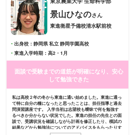
東京農業大学
生命科学部
景山ひなの
さん
東進衛星予備校清水駅前校
・
出身校：静岡県 私立 静岡学園高校
・
東進入学時期：高2・1月
面談で受験までの道筋が明確になり、安心
して勉強できた
私は高校２年の冬から東進に通い始めました。東進に通っ
て特に自分の糧になったと思ったことは、担任指導と過去
問演習講座です。 入学当初は志望校も曖昧で何を勉強す
るべきか分からない状況でした。東進の担任の先生との面
談で、受講状況を確認しながら計画を修正したり、模試の
結果などから勉強法についてのアドバイスをもらったりす
るなど、受験までの道筋を明確に示してもらえたことで、