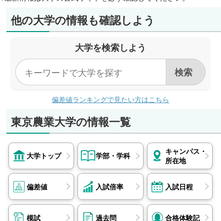
画立てを手伝っていただいたおかげで、着実に乗り越える
他の大学の情報も確認しよう
ことができました。以前は計画を立てることに苦手意識を
感じていてむしゃらに突き進む傾向がありましたが、東進
での経験を通じて、計画を立てて勉強をする習慣を身につ
大学を検索しよう
けることができたように感じています。今後も計画を立て
るように努め、見通しを持って勉強したいと思います。
東進の先生方は本当に優しく、モチベーションが上がらな
い時や不安な時も、いつも優しく励ましてくださいまし
た。登下校の際にたくさん話しかけてくださったことが心
の支えとなり、前向きな気持ちで受験に臨むことができま
偏差値ランキングで見たい方はこちら
した。心から感謝しています。 受験生の方はこれから不
安を感じることもあるかと思います。しかし、諦めずに続
東京農業大学の情報一覧
けていれば、すぐには結果が出なくても、頑張ったこと自
体が自らの１番の自信になると思います。不安な時は１人
で抱え込まず、周りの方を頼りながら、１歩ずつ進んでい
キャンパス・
大学トップ
学部・学科
ってください！
所在地
偏差値
入試倍率
入試日程
模試
過去問
合格体験記