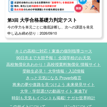
大学合格基礎力判定テスト
第3回
今の学力を単元ごとに徹底診断し、次への課題を発見
申し込み締め切り：2026/09/10
キミの高校に対応！東進の個別指導コース
90日先まで大胆予報！ 全国学校のお天気
高校無償化丸わかり！高校授業料無償化 情報サイト
受験生必見！ 大学情報・入試情報
きっと元気になる Proverb格言
将来の夢や進路を見つけよう 未来発見サイト
大学・学部選びの動画サイト 東進TV
時刻も天気もイベントも掲載! ナガセ世界時計
このサイトについて
リンクについて