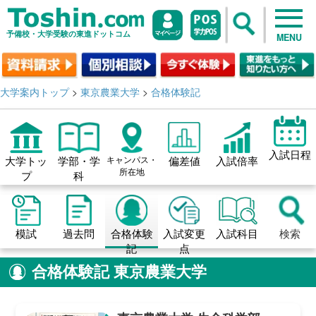
予備校・大学受験の東進ドットコム
MENU
大学案内トップ
>
東京農業大学
>
合格体験記
入試日程
大学トッ
学部・学
キャンパス・
偏差値
入試倍率
所在地
プ
科
模試
過去問
合格体験
入試変更
入試科目
検索
記
点
合格体験記
東京農業大学