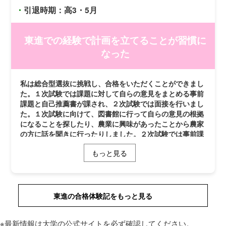
に興味があります。作物の病気やその防除について学び、
・
引退時期：高3・5月
農業という私たちの生活に欠かせない分野の１人として社
会に貢献することが今後の目標です。
東進での経験で計画を立てることが習慣に
なった
私は総合型選抜に挑戦し、合格をいただくことができまし
た。１次試験では課題に対して自らの意見をまとめる事前
課題と自己推薦書が課され、２次試験では面接を行いまし
た。１次試験に向けて、図書館に行って自らの意見の根拠
になることを探したり、農業に興味があったことから農家
の方に話を聞きに行ったりしました。２次試験では事前課
題や自己推薦書に関することが聞かれるため、「私が将来
もっと見る
何をしたくて、どうしてこの大学に入りたいのか」を具体
的に伝える練習をしました。 東進の担任の先生方には、
主に面接の練習をしていただきました。もともと緊張しや
すい性格で不安もありましたが、何度も練習の機会を設け
ていただいたおかげで、本番では予想していなかった質問
東進の合格体験記をもっと見る
に対しても、リラックスして私らしい答えを伝えることが
できました。 夏休みは総合型対策と一般対策を並行して
※最新情報は大学の公式サイトを必ず確認してください。
おり、密度の濃い日々でしたが、担任の先生方に勉強の計