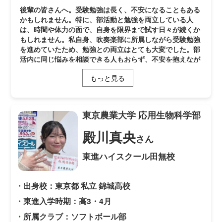
後輩の皆さんへ。受験勉強は長く、不安になることもある
かもしれません。特に、部活動と勉強を両立している人
は、時間や体力の面で、自身を限界まで試す日々が続くか
もしれません。私自身、吹奏楽部に所属しながら受験勉強
を進めていたため、勉強との両立はとても大変でした。部
活内に同じ悩みを相談できる人もおらず、不安を抱えなが
らも、積み重ねてきた努力を信じて勉強を続けていまし
もっと見る
た。 また、教科ごとの得意や不得意がはっきりしていた
ことも印象に残っています。私は数学がとても苦手で、点
数が伸びず試行錯誤の連続でしたが、基礎の徹底に徹しま
した。一方で、化学や生物は理解しやすく、比較的得意な
東京農業大学
応用生物科学部
科目でした。苦手な科目はすぐに結果が出なくても基礎を
積み重ね、得意な科目を武器にすることで、自らの受験勉
殿川真央
さん
強のスタイルを見つけることができました。 東進の映像
による授業は、部活後の限られた時間でも私のペースで学
東進ハイスクール田無校
習できる点が大きな支えでした。確認テストや過去問演習
を通して弱点を把握し、「今の課題」を明確にすることを
意識しました。また、担任の先生や担任助手の方にはたく
・
出身校：東京都 私立 錦城高校
さん相談し、精神的に支えていただきました。 私が進学
する学科では、農業に関わる化学や生物学を、作物を育て
・
東進入学時期：高3・4月
る段階から食に至るまで幅広く学ぶことができます。将来
・
所属クラブ：ソフトボール部
の夢はまだ明確ではありませんが、現在は特に植物病理学