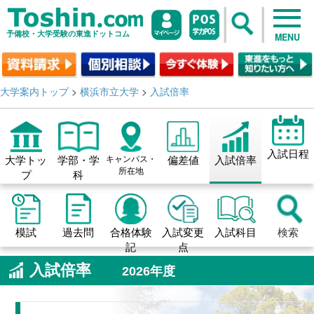
予備校・大学受験の東進ドットコム
MENU
大学案内トップ
>
横浜市立大学
>
入試倍率
入試日程
大学トッ
学部・学
キャンパス・
偏差値
入試倍率
所在地
プ
科
模試
過去問
合格体験
入試変更
入試科目
検索
記
点
入試倍率
2026年度