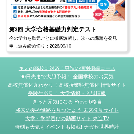
大学合格基礎力判定テスト
第3回
今の学力を単元ごとに徹底診断し、次への課題を発見
申し込み締め切り：2026/09/10
キミの高校に対応！東進の個別指導コース
90日先まで大胆予報！ 全国学校のお天気
高校無償化丸わかり！高校授業料無償化 情報サイト
受験生必見！ 大学情報・入試情報
きっと元気になる Proverb格言
将来の夢や進路を見つけよう 未来発見サイト
大学・学部選びの動画サイト 東進TV
時刻も天気もイベントも掲載! ナガセ世界時計