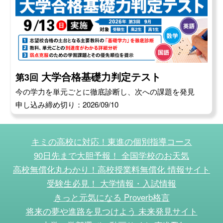
大学合格基礎力判定テスト
第3回
今の学力を単元ごとに徹底診断し、次への課題を発見
申し込み締め切り：2026/09/10
キミの高校に対応！東進の個別指導コース
90日先まで大胆予報！ 全国学校のお天気
高校無償化丸わかり！高校授業料無償化 情報サイト
受験生必見！ 大学情報・入試情報
きっと元気になる Proverb格言
将来の夢や進路を見つけよう 未来発見サイト