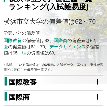
ランキング(入試難易度)
横浜市立大学の偏差値は62～70
学部ごとの偏差値
国際教養
の偏差値は62。
国際商
の偏差値は62。
医
の偏差値は62～70。
データサイエンス
の偏差
値は65。
理
の偏差値は63。
※掲載している偏差値は、2025年の入試データに基づき、東進が客
観的に評価した偏差値一覧です。
国際教養
国際商