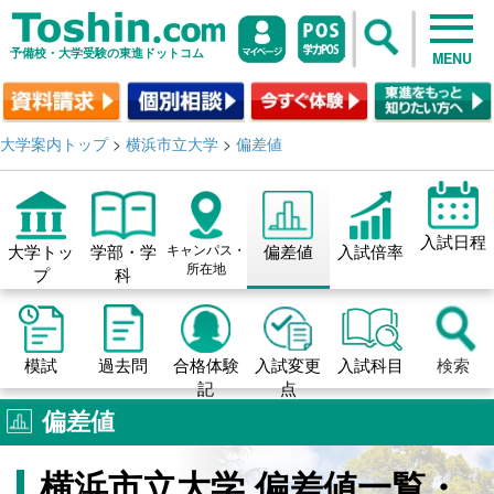
予備校・大学受験の東進ドットコム
MENU
大学案内トップ
>
横浜市立大学
>
偏差値
入試日程
大学トッ
学部・学
キャンパス・
偏差値
入試倍率
所在地
プ
科
模試
過去問
合格体験
入試変更
入試科目
検索
記
点
偏差値
横浜市立大学 偏差値一覧・