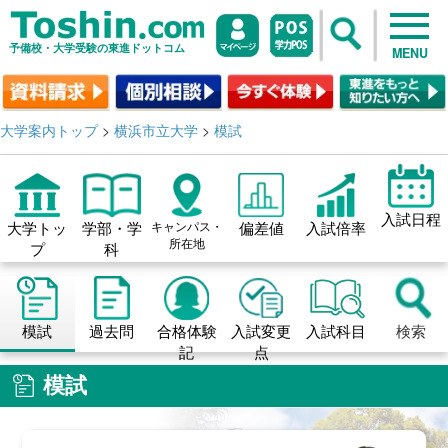
予備校・大学受験の東進ドットコム
MENU
大学案内トップ
>
横浜市立大学
>
模試
入試日程
大学トッ
学部・学
キャンパス・
偏差値
入試倍率
所在地
プ
科
模試
過去問
合格体験
入試変更
入試科目
検索
記
点
模試