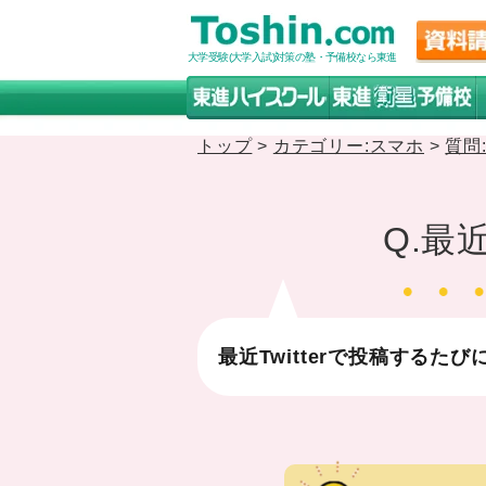
大学受験(大学入試)対策の塾・予備校なら東進
トップ
>
カテゴリー:スマホ
>
質問
Q.最
最近Twitterで投稿するたび