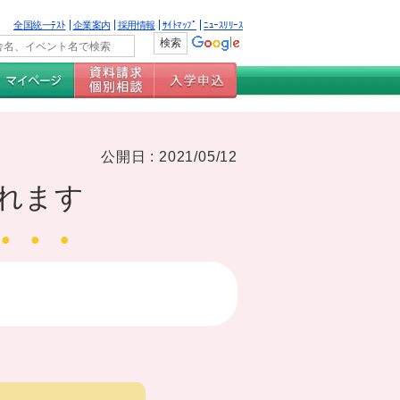
全国統一ﾃｽﾄ
企業案内
採用情報
ｻｲﾄﾏｯﾌﾟ
ﾆｭｰｽﾘﾘｰｽ
公開日 : 2021/05/12
かれます