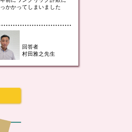
っかかってしまいました
せん
回答者
回答
村田雅之先生
村