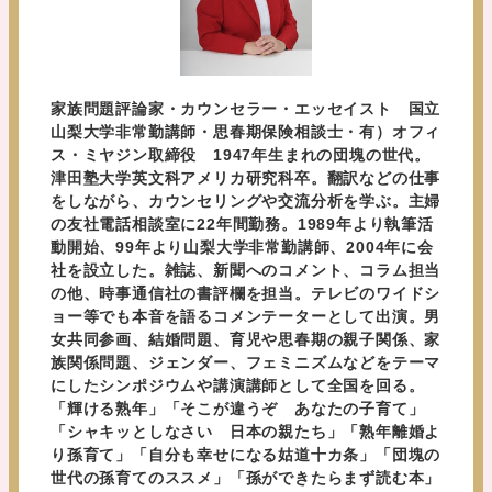
家族問題評論家・カウンセラー・エッセイスト 国立
山梨大学非常勤講師・思春期保険相談士・有）オフィ
ス・ミヤジン取締役 1947年生まれの団塊の世代。
津田塾大学英文科アメリカ研究科卒。翻訳などの仕事
をしながら、カウンセリングや交流分析を学ぶ。主婦
の友社電話相談室に22年間勤務。1989年より執筆活
動開始、99年より山梨大学非常勤講師、2004年に会
社を設立した。雑誌、新聞へのコメント、コラム担当
の他、時事通信社の書評欄を担当。テレビのワイドシ
ョー等でも本音を語るコメンテーターとして出演。男
女共同参画、結婚問題、育児や思春期の親子関係、家
族関係問題、ジェンダー、フェミニズムなどをテーマ
にしたシンポジウムや講演講師として全国を回る。
「輝ける熟年」「そこが違うぞ あなたの子育て」
「シャキッとしなさい 日本の親たち」「熟年離婚よ
り孫育て」「自分も幸せになる姑道十カ条」「団塊の
世代の孫育てのススメ」「孫ができたらまず読む本」