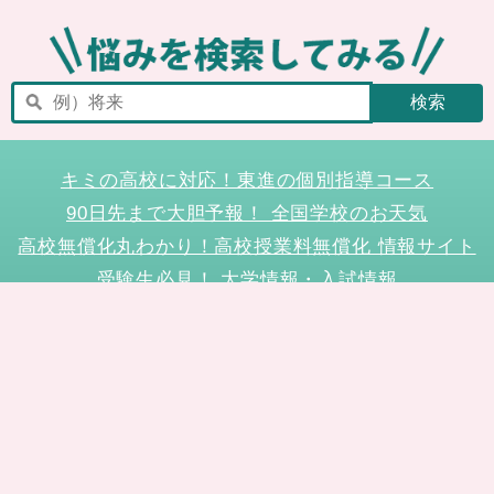
キミの高校に対応！東進の個別指導コース
90日先まで大胆予報！ 全国学校のお天気
高校無償化丸わかり！高校授業料無償化 情報サイト
受験生必見！ 大学情報・入試情報
きっと元気になる Proverb格言
将来の夢や進路を見つけよう 未来発見サイト
大学・学部選びの動画サイト 東進TV
時刻も天気もイベントも掲載! ナガセ世界時計
このサイトについて
リンクについて
お問い合わせ
プライバシーポリシー