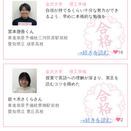
金沢大学
理工学域
no
自信が持てるくらい十分な努力ができ
image
るよう、早めに本格的な勉強を
宮本啓吾くん
東進衛星予備校三河田原駅前校
愛知県立 成章高校
→続きを読む
16
金沢大学
理工学域
no
授業で英語への理解が深まり、英文を
image
読むコツを掴めた
佐々木さくらさん
東進衛星予備校豊橋駅前校
愛知県立 豊丘高校
→続きを読む
2