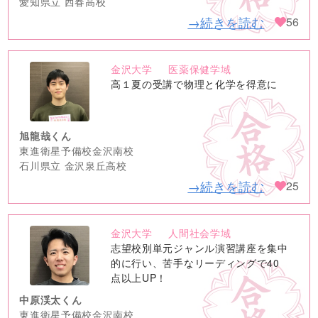
愛知県立 西春高校
→続きを読む
56
金沢大学
医薬保健学域
no
高１夏の受講で物理と化学を得意に
image
旭龍哉くん
東進衛星予備校金沢南校
石川県立 金沢泉丘高校
→続きを読む
25
金沢大学
人間社会学域
no
志望校別単元ジャンル演習講座を集中
image
的に行い、苦手なリーディングで40
点以上UP！
中原渓太くん
東進衛星予備校金沢南校