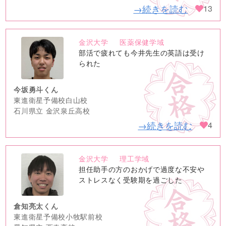
→続きを読む
13
金沢大学
医薬保健学域
no
部活で疲れても今井先生の英語は受け
image
られた
今坂勇斗くん
東進衛星予備校白山校
石川県立 金沢泉丘高校
→続きを読む
4
金沢大学
理工学域
no
担任助手の方のおかげで過度な不安や
image
ストレスなく受験期を過ごした
倉知亮太くん
東進衛星予備校小牧駅前校