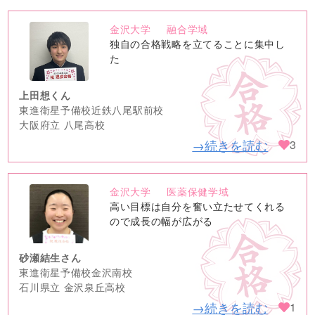
金沢大学
融合学域
no
独自の合格戦略を立てることに集中し
image
た
上田想くん
東進衛星予備校近鉄八尾駅前校
大阪府立 八尾高校
→続きを読む
3
金沢大学
医薬保健学域
no
高い目標は自分を奮い立たせてくれる
image
ので成長の幅が広がる
砂瀬結生さん
東進衛星予備校金沢南校
石川県立 金沢泉丘高校
→続きを読む
1