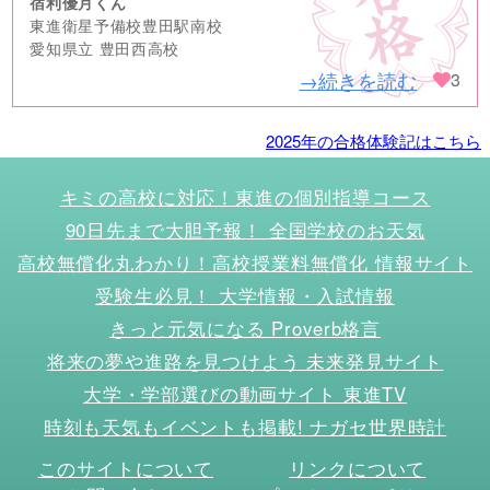
宿利優月くん
東進衛星予備校豊田駅南校
愛知県立 豊田西高校
→続きを読む
3
2025年の合格体験記はこちら
キミの高校に対応！東進の個別指導コース
90日先まで大胆予報！ 全国学校のお天気
高校無償化丸わかり！高校授業料無償化 情報サイト
受験生必見！ 大学情報・入試情報
きっと元気になる Proverb格言
将来の夢や進路を見つけよう 未来発見サイト
大学・学部選びの動画サイト 東進TV
時刻も天気もイベントも掲載! ナガセ世界時計
このサイトについて
リンクについて