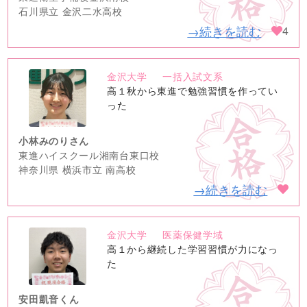
石川県立 金沢二水高校
→続きを読む
4
金沢大学
一括入試文系
no
高１秋から東進で勉強習慣を作ってい
image
った
小林みのりさん
東進ハイスクール湘南台東口校
神奈川県 横浜市立 南高校
→続きを読む
金沢大学
医薬保健学域
no
高１から継続した学習習慣が力になっ
image
た
安田凱音くん