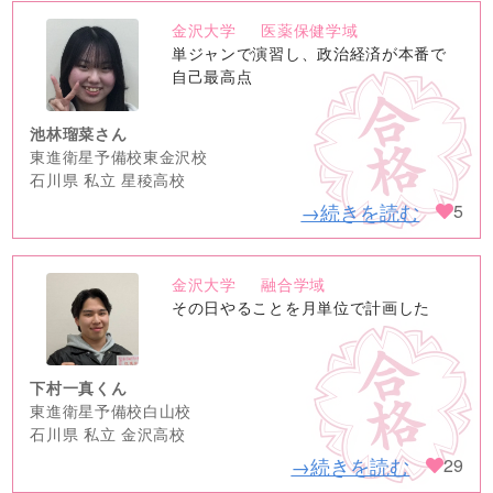
金沢大学
医薬保健学域
no
単ジャンで演習し、政治経済が本番で
image
自己最高点
池林瑠菜さん
東進衛星予備校東金沢校
石川県 私立 星稜高校
→続きを読む
5
金沢大学
融合学域
no
その日やることを月単位で計画した
image
下村一真くん
東進衛星予備校白山校
石川県 私立 金沢高校
→続きを読む
29