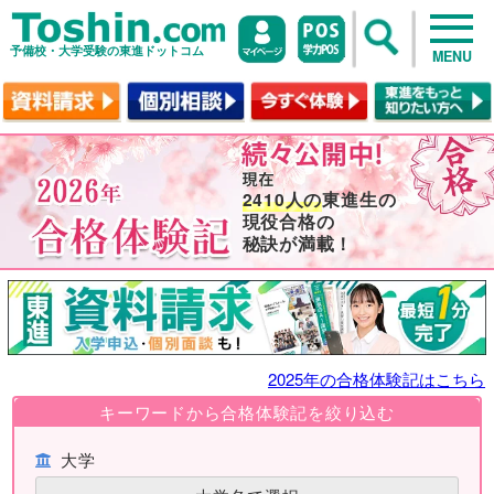
予備校・大学受験の東進ドットコム
MENU
2410人の
東進生の
現役合格の
秘訣が満載！
2025年の合格体験記はこちら
キーワードから合格体験記を絞り込む
大学