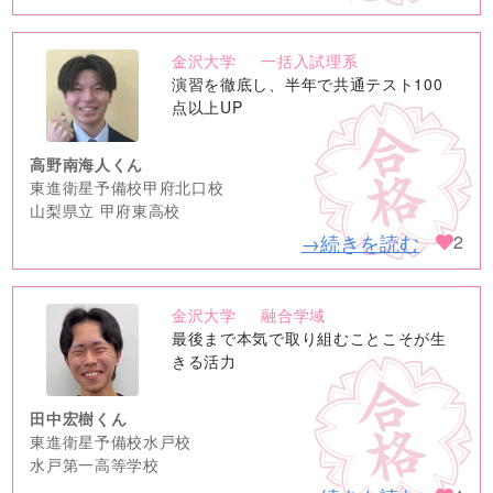
金沢大学
一括入試理系
no
演習を徹底し、半年で共通テスト100
image
点以上UP
高野南海人くん
東進衛星予備校甲府北口校
山梨県立 甲府東高校
→続きを読む
2
金沢大学
融合学域
no
最後まで本気で取り組むことこそが生
image
きる活力
田中宏樹くん
東進衛星予備校水戸校
水戸第一高等学校