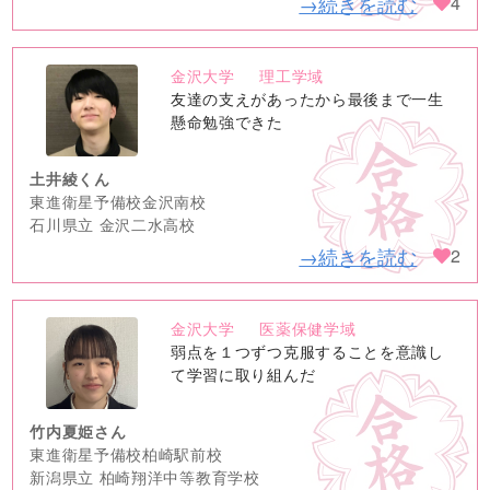
→続きを読む
4
金沢大学
理工学域
no
友達の支えがあったから最後まで一生
image
懸命勉強できた
土井綾くん
東進衛星予備校金沢南校
石川県立 金沢二水高校
→続きを読む
2
金沢大学
医薬保健学域
no
弱点を１つずつ克服することを意識し
image
て学習に取り組んだ
竹内夏姫さん
東進衛星予備校柏崎駅前校
新潟県立 柏崎翔洋中等教育学校