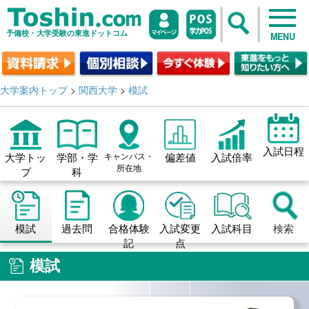
予備校・大学受験の東進ドットコム
MENU
大学案内トップ
>
関西大学
>
模試
入試日程
大学トッ
学部・学
キャンパス・
偏差値
入試倍率
所在地
プ
科
模試
過去問
合格体験
入試変更
入試科目
検索
記
点
模試