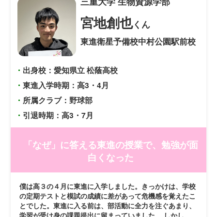
三重大学
生物資源学部
宮地創也
くん
東進衛星予備校中村公園駅前校
・
出身校：愛知県立 松蔭高校
・
東進入学時期：高3・4月
・
所属クラブ：野球部
・
引退時期：高3・7月
「なぜ」に答える東進の授業で、勉強が面
白くなった
僕は高３の４月に東進に入学しました。きっかけは、学校
の定期テストと模試の成績に差があって危機感を覚えたこ
とでした。東進に入る前は、部活動に全力を注ぐあまり、
学習が受け身の課題提出に留まっていました。 しかし、