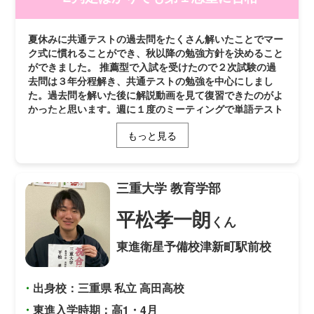
夏休みに共通テストの過去問をたくさん解いたことでマー
ク式に慣れることができ、秋以降の勉強方針を決めること
ができました。 推薦型で入試を受けたので２次試験の過
去問は３年分程解き、共通テストの勉強を中心にしまし
た。過去問を解いた後に解説動画を見て復習できたのがよ
かったと思います。週に１度のミーティングで単語テスト
をコツコツ重ねたので、単語が身に付き古文を読むスピー
もっと見る
ドが速くなり、本番でも高得点を取れました。また、みん
なで分からない問題を教えたり、他愛もない会話をする時
間が受験期の楽しみでした。 私は第１志望の学校に合格
しましたが、模試でA判定をとったことはなくE判定ばか
三重大学
教育学部
りでした。それでもあきらめずに合格をつかみ取ることが
できたので、模試の判定が悪くてもあきらめずに頑張って
平松孝一朗
くん
ほしいです。
東進衛星予備校津新町駅前校
・
出身校：三重県 私立 高田高校
・
東進入学時期：高1・4月