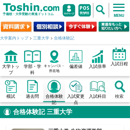
予備校・大学受験の東進ドットコム
MENU
大学案内トップ
>
三重大学
>
合格体験記
入試日程
大学トッ
学部・学
キャンパス・
偏差値
入試倍率
所在地
プ
科
模試
過去問
合格体験
入試変更
入試科目
検索
記
点
合格体験記
三重大学