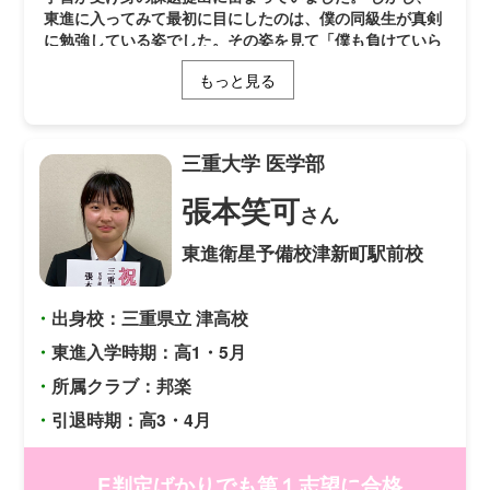
東進に入ってみて最初に目にしたのは、僕の同級生が真剣
に勉強している姿でした。その姿を見て「僕も負けていら
れない」と闘志が湧いたのです。その後は、東進にできる
もっと見る
限り登校して勉強することで、勉強を習慣化できました。
東進に入って１番良かったと思う点は、映像による授業の
中で勉強の面白さを教えてもらえたことです。東進の映像
による授業では、「なぜそうなのか」に答える丁寧な説明
三重大学
医学部
や、生徒の好奇心を引き出す話が盛りだくさんでした。そ
のおかげで、勉強が面白いものになりました。 また、東
張本笑可
さん
進が力を入れているものとして過去問演習があります。僕
は最初、過去問をどのように利用してよいかわかりません
東進衛星予備校津新町駅前校
でした。しかし、東進のわかりやすい解説動画のおかげ
で、僕のレベルアップに大きく役立てることができまし
た。 最後に、模試について、もちろん良い結果が出るこ
・
出身校：三重県立 津高校
とが１番です。ただ、点数が取れなくても「本番でなくて
よかった」と前向きにとらえて１問ずつ振り返ってみてく
・
東進入学時期：高1・5月
ださい。「あの時、間違えたから本番良い点が取れた」と
・
所属クラブ：邦楽
笑うことができる日が来ると思います。嬉しい時もつらい
時もあるとは思いますが、悔いのないように受験勉強をが
・
引退時期：高3・4月
んばってください。
E判定ばかりでも第１志望に合格