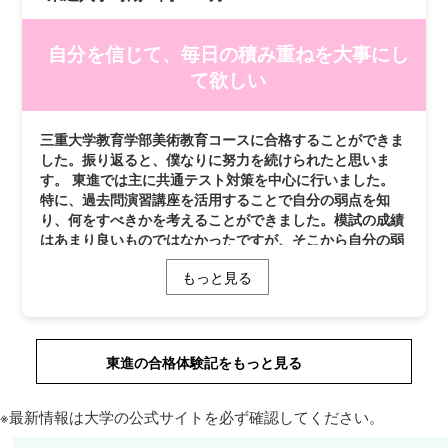
自分を信じて、毎日の積み重ねを大事にし
て欲しい
三重大学教育学部美術教育コースに合格することができま
した。振り返ると、僕なりに努力を続けられたと思いま
す。 東進では主に共通テスト対策を中心に行いました。
特に、過去問演習講座を活用することで自分の弱点を知
り、何をすべきかを考えることができました。模試の成績
はあまり良いものではなかったですが、そこから自分の弱
点をみつけていきました。 東進の環境のおかげでここま
もっと見る
で勉強を続けることができました。僕の場合、実技試験が
あったため、デッサンも集中して取り組みました。その集
中力も、東進で勉強をつづけたからこそ身についたものだ
と思います。 最後まで諦めずに努力を続けることが最も
重要であると思います。自分を信じて、毎日の積み重ねを
東進の合格体験記をもっと見る
大事にして欲しいです。大学では、美術や教育についてさ
らに学び、将来は多くの人に美術の楽しさを伝えていける
※最新情報は大学の公式サイトを必ず確認してください。
ようになりたいです。今回の受験で得た経験を糧に、これ
からも努力を続けていきたいです。