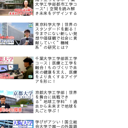
大学工学部都市工学コ
ース"｜空間を読み解
き未来をデザインする
東京科学大学｜世界の
スタンダードを創る！
今までにない新しい発
想や価値観で社会に貢
献していく”機械
系”の研究とは？
千葉大学工学部医工学
コース｜医療と工学を
融合！ものづくりで未
来の健康を支え、医療
をより良くするアイデ
アを形に！
京都大学工学部｜世界
を舞台に挑戦でき
る”地球工学科”！過
去から未来まで地球を
丸ごと学ぶ！
学びがアツい！国立総
合大学で唯一の外国語