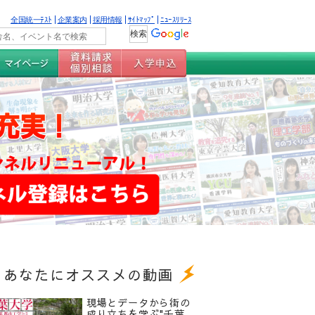
全国統一ﾃｽﾄ
企業案内
採用情報
ｻｲﾄﾏｯﾌﾟ
ﾆｭｰｽﾘﾘｰｽ
あなたにオススメの動画
現場とデータから街の
成り立ちを学ぶ"千葉