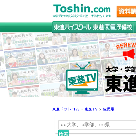
大学受験(大学入試)対策の塾・予備校なら東進
東進ドットコム
>
東進TV
>
佐賀県
検索