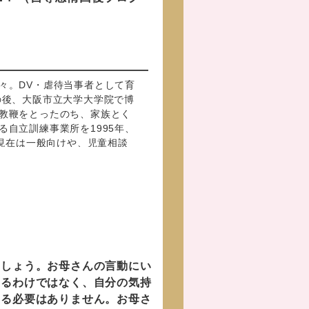
々。DV・虐待当事者として育
の後、大阪市立大学大学院で博
教鞭をとったのち、家族とく
自立訓練事業所を1995年、
 現在は一般向けや、児童相談
と研究、および支援者向け研
ン、ビジネス書など著書・講
しょう。お母さんの言動にい
あるわけではなく、自分の気持
じる必要はありません。お母さ