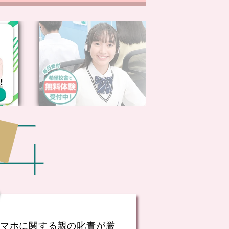
マホに関する親の叱責が厳
子供が学校に行