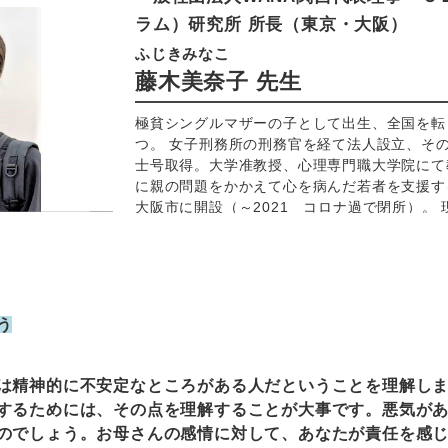
ラム）研究所 所長（東京・大阪）
ふじきみなこ
藤木美奈子 先生
極貧シングルマザーの子として出生、全国を転
つ。 女子刑務所の刑務官を経て法人設立、そ
士号取得。大学准教授、心理専門職大学院にて
に親の問題をかかえて心を病んだ若者を支援する
大阪市に開設（～2021 コロナ過で閉所）。
所、母子生活支援施設にて「ＳＥＰ®」の実践
修を実施中。作家として小説、ノンフィクショ
演も多数。
う
精神的に不安定なところがある人だということを理解しま
するためには、その点を理解することが大事です。悪気が
のでしょう。お母さんの感情に対して、あなたが責任を感