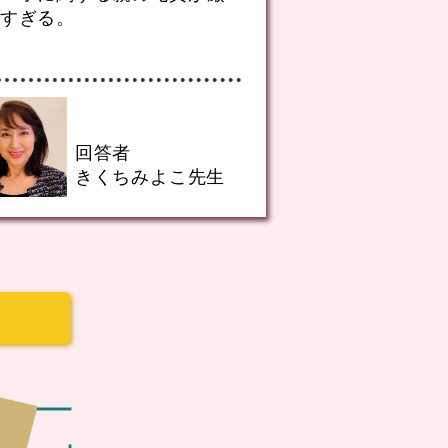
すぎる。
言うのですが、
ばいいの…
回答者
回答
きくちみよこ先生
石