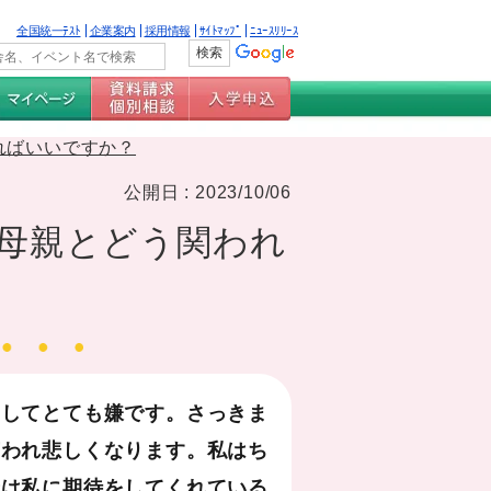
全国統一ﾃｽﾄ
企業案内
採用情報
ｻｲﾄﾏｯﾌﾟ
ﾆｭｰｽﾘﾘｰｽ
ればいいですか？
公開日 : 2023/10/06
る母親とどう関われ
りしてとても嫌です。さっきま
言われ悲しくなります。私はち
母は私に期待をしてくれている