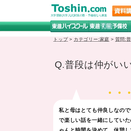
大学受験(大学入試)対策の塾・予備校なら東進
トップ
>
カテゴリー:家庭
>
質問:
Q.普段は仲がい
私と母はとても仲良しなので
で楽しい話を一緒にしていた
ゃんと時間を決めて、休憩し