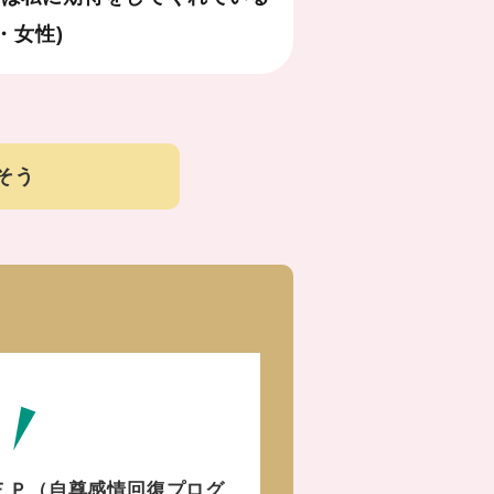
・女性)
そう
ＥＰ（自尊感情回復プログ