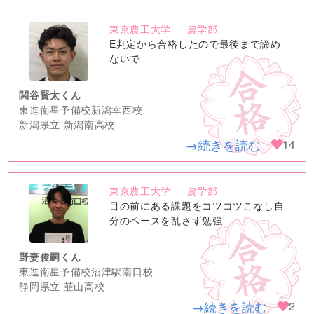
東京農工大学
農学部
no
E判定から合格したので最後まで諦め
image
ないで
関谷賢太くん
東進衛星予備校新潟幸西校
新潟県立 新潟南高校
→続きを読む
14
東京農工大学
農学部
no
目の前にある課題をコツコツこなし自
image
分のペースを乱さず勉強
野妻俊嗣くん
東進衛星予備校沼津駅南口校
静岡県立 韮山高校
→続きを読む
2