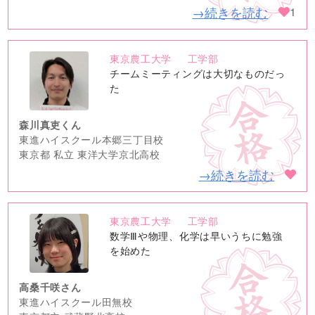
→続きを読む
1
東京農工大学
工学部
no
チームミーティングは大切なものだっ
image
た
森川真吏くん
東進ハイスクール本郷三丁目校
東京都 私立 東洋大学京北高校
→続きを読む
東京農工大学
工学部
no
数学Ⅲや物理、化学は早いうちに勉強
image
を始めた
高桑千咲さん
東進ハイスクール田無校