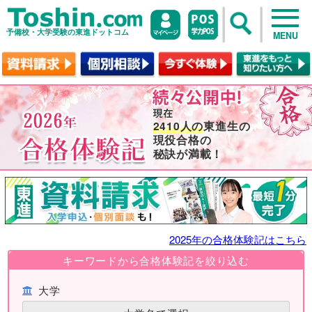
予備校・大学受験の東進ドットコム
MENU
2410人の
東進生の
現役合格の
秘訣が満載！
2025年の合格体験記はこちら
キーワードから合格体験記を絞り込む
大学