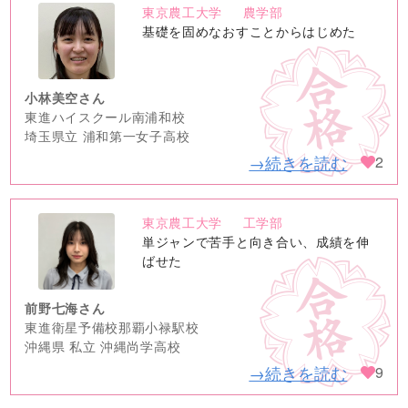
東京農工大学
農学部
no
基礎を固めなおすことからはじめた
image
小林美空さん
東進ハイスクール南浦和校
埼玉県立 浦和第一女子高校
→続きを読む
2
東京農工大学
工学部
no
単ジャンで苦手と向き合い、成績を伸
image
ばせた
前野七海さん
東進衛星予備校那覇小禄駅校
沖縄県 私立 沖縄尚学高校
→続きを読む
9