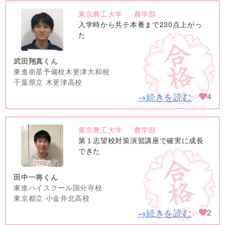
東京農工大学
農学部
no
入学時から共テ本番まで230点上がっ
image
た
武田翔真くん
東進衛星予備校木更津大和校
千葉県立 木更津高校
→続きを読む
4
東京農工大学
農学部
no
第１志望校対策演習講座で確実に成長
image
できた
田中一将くん
東進ハイスクール国分寺校
東京都立 小金井北高校
→続きを読む
2