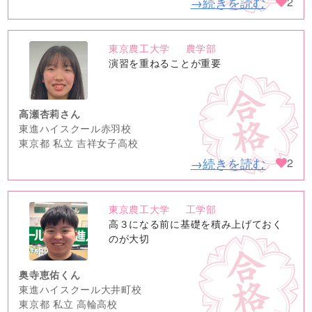
→続きを読む
2
東京農工大学
農学部
no
演習を重ねることが重要
image
高瀬杏莉さん
東進ハイスクール赤羽校
東京都 私立 吉祥女子高校
→続きを読む
2
東京農工大学
工学部
no
高３になる前に基礎を積み上げておく
image
のが大切
奥寺恵佑くん
東進ハイスクール大井町校
東京都 私立 高輪高校