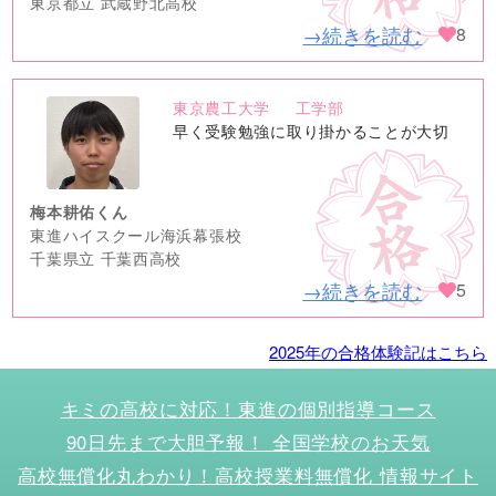
東京都立 武蔵野北高校
→続きを読む
8
東京農工大学
工学部
no
早く受験勉強に取り掛かることが大切
image
梅本耕佑くん
東進ハイスクール海浜幕張校
千葉県立 千葉西高校
→続きを読む
5
2025年の合格体験記はこちら
キミの高校に対応！東進の個別指導コース
90日先まで大胆予報！ 全国学校のお天気
高校無償化丸わかり！高校授業料無償化 情報サイト