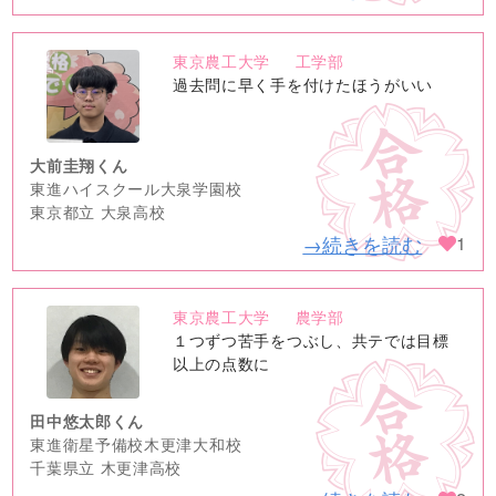
東京農工大学
工学部
no
過去問に早く手を付けたほうがいい
image
大前圭翔くん
東進ハイスクール大泉学園校
東京都立 大泉高校
→続きを読む
1
東京農工大学
農学部
no
１つずつ苦手をつぶし、共テでは目標
image
以上の点数に
田中悠太郎くん
東進衛星予備校木更津大和校
千葉県立 木更津高校