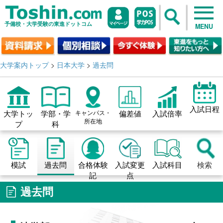
予備校・大学受験の東進ドットコム
MENU
大学案内トップ
>
日本大学
>
過去問
入試日程
大学トッ
学部・学
キャンパス・
偏差値
入試倍率
所在地
プ
科
模試
過去問
合格体験
入試変更
入試科目
検索
記
点
過去問