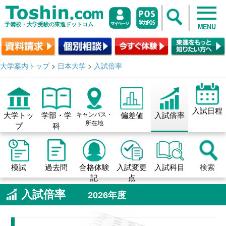
予備校・大学受験の東進ドットコム
MENU
大学案内トップ
>
日本大学
>
入試倍率
入試日程
大学トッ
学部・学
キャンパス・
偏差値
入試倍率
所在地
プ
科
模試
過去問
合格体験
入試変更
入試科目
検索
記
点
入試倍率
2026年度