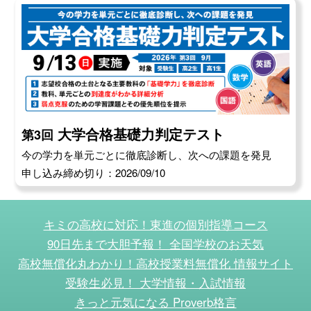
大学合格基礎力判定テスト
第3回
今の学力を単元ごとに徹底診断し、次への課題を発見
申し込み締め切り：2026/09/10
キミの高校に対応！東進の個別指導コース
90日先まで大胆予報！ 全国学校のお天気
高校無償化丸わかり！高校授業料無償化 情報サイト
受験生必見！ 大学情報・入試情報
きっと元気になる Proverb格言