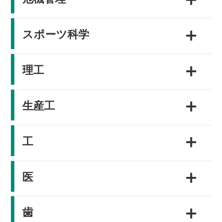
＋
スポーツ科学
＋
理工
＋
生産工
＋
工
＋
医
＋
歯