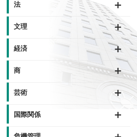
＋
法
＋
文理
＋
経済
＋
商
＋
芸術
＋
国際関係
＋
危機管理