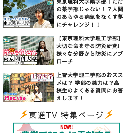
東京理科大学薬学部｜ただ
2:27 学科を横断して行う“ダブルラボ”とは？
の薬学部じゃない！？人間
のあらゆる病気をなくす夢
にチャレンジ！！
“RESONANCE 自然、環境、宇宙そして人、共に響
き合う理工学部へ。”
【東京理科大学理工学部】
「共響」をキーワードに2023年度に理工学部は創域理
大切な命を守る防災研究!
工学部に名称変更します。
様々な分野から防災にアプ
ローチ
▼東京理科大学について
上智大学理工学部のおスス
東京理科大学は、建学の精神「理学の普及を以て国運
メは？ 学部の魅力は？高
発展の基礎とする」のもと、今から140年ほど前に理学
校生のよくある質問にお答
の普及を目的に誕生し、以来多くの教員を輩出してい
えします！
ます。現在では日本随一の理工系総合大学となり、真
に実力をつけた学生だけを卒業させる実力主義の伝統
東進TV 特集ページ
と校風は今でも引き継がれています。