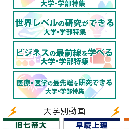
https://youtu.be/KSjg1oLcCgM
【東京理科大薬学部】薬剤師だけじゃない！？人間の
あらゆる病気をなくす夢にチャレンジ！！
https://youtu.be/EdVqes2AqqQ
【東京理科大学理学部】未知の事柄への挑戦－興味関
心のある内容を研究するとは!？（東進TV）
https://youtu.be/t_GRGWEcwRE
【東京理科大学先進工学部】東京にキャンパスが集
結！イノベーションの創出を加速する人材へ!!（基礎
工学部）
https://youtu.be/AJVR9n_3xg4
【東京理科大学経営学部】経営を科学する｜問題解
決、意思決定する力に磨く!!
大学別動画
https://youtu.be/6KRhRK2oqaE
【東京理科大学工学部】化学に基づくものづくりで社