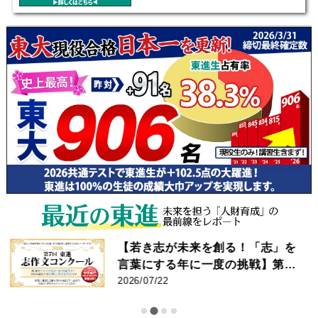
【若き志が未来を創る！「志」を
言葉にする年に一度の挑戦】第7
回 東進 志作文コンクール 優秀者
2026/07/22
発表