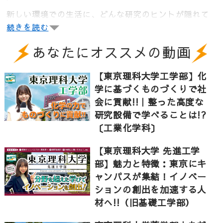
新しい環境での生活に、どんな研究のヒントが隠れて
いる？
続きを読む
10学科の特色を生かし、学科の枠組みを超えた研究を
あなたにオススメの動画
行っている、東京理科大学理工学部。
【東京理科大学工学部】化
学に基づくものづくりで社
【contents】
会に貢献!!｜整った高度な
0:00 オープニング
研究設備で学べることは!?
0:17 登校・1限｜プログラミング言語を授業で修得！
〔工業化学科〕
0:48 新設校舎に潜入！学科を超えた交流が新しいア
【東京理科大学 先進工学
イデアを生む
部】魅力と特徴：東京にキ
1:14 昼休み｜食堂・キッチンカーで理科大メシを堪
ャンパスが集結！イノベー
能
ションの創出を加速する人
材へ!!（旧基礎工学部）
1:45 午後の授業｜少人数授業でより深く学ぶ、空き
コマはラウンジで！？