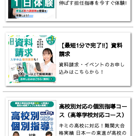
伸ばす担任指導を今すぐ体験!
http://www.youtube.com/channel/UCjgy89j0Oj0aJ
sub_confirmation=1
＃受験 ＃勉強 ＃受験勉強 ＃勉強法 ＃合格 ＃
【最短1分で完了!!】資料
東進TV ＃東進tv ＃東進 ＃東京理科大学 ＃理科
請求
大 ＃薬学部 ＃薬剤師 ＃理系
資料請求・イベントのお申し
込みはこちらから！
高校別対応の個別指導コー
ス（高等学校対応コース）
キミの高校に対応！難関大合
格実績 日本一の東進が高校の