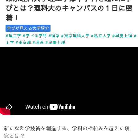
びとは？理科大のキャンパスの１日に密
着！
学びが見える大学紹介
#理工学
#学べる学問
#理系
#東京理科大学
#私立大学
#早慶上理
#
工学
#東京都
#理系
#早慶上理
新たな科学技術を創造する、学科の枠組みを超えた研
究とは？