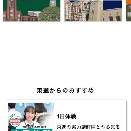
会に貢献!!｜整った高度な研究設備で学べることは!?
〔工業化学科〕
https://youtu.be/Q2Qeugh85cA
【東京理科大学理工学部】大切な命を守る防災研究！
様々な分野から防災にアプローチ
https://youtu.be/2eS-Y6T_5WU
東京理科大学入学式2019で新入生に聞いてみた!
https://youtu.be/gm7KxL1Pgyc
東進からのおすすめ
▼東京理科大学野田キャンパスの天気は？(全国学校の
お天気)
https://www.toshin.com/weather/detail?id=192
1日体験
東進の実力講師陣とやる気を
▼東進TVのチャンネル登録はこちら