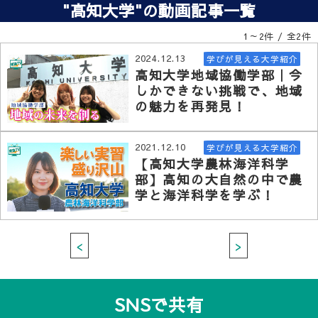
"高知大学"の動画記事一覧
1～2件 / 全2件
2024.12.13
学びが見える大学紹介
高知大学地域協働学部｜今
しかできない挑戦で、地域
の魅力を再発見！
2021.12.10
学びが見える大学紹介
【高知大学農林海洋科学
部】高知の大自然の中で農
学と海洋科学を学ぶ！
<
>
SNSで共有