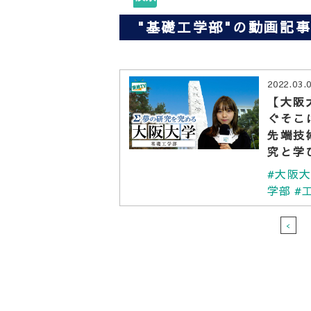
"基礎工学部"の動画記
2022.03.
【大阪
ぐそこ
先端技
究と学
#大阪
学部
#
<