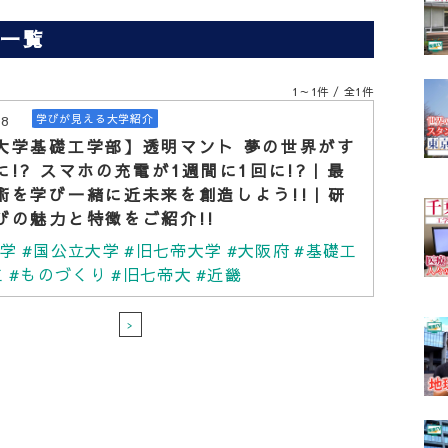
事一覧
1～1件 / 全1件
08
学びが見える大学紹介
大学基礎工学部】透明マント 夢の世界がす
に!? スマホの充電が1週間に1回に!?｜最
術を学び一緒に近未来を創造しよう!!｜研
びの魅力と特徴をご紹介!!
大学
#国公立大学
#旧七帝大学
#大阪府
#基礎工
工
#ものづくり
#旧七帝大
#近畿
>