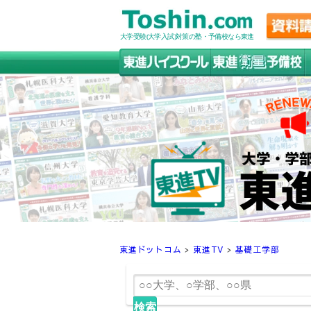
大学受験(大学入試)対策の塾・予備校なら東進
東進ドットコム
>
東進TV
>
基礎工学部
検索