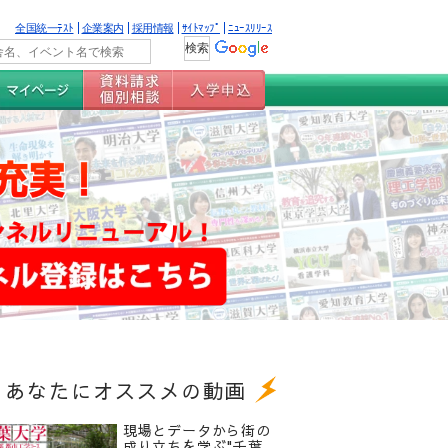
全国統一ﾃｽﾄ
企業案内
採用情報
ｻｲﾄﾏｯﾌﾟ
ﾆｭｰｽﾘﾘｰｽ
あなたにオススメの動画
現場とデータから街の
成り立ちを学ぶ"千葉