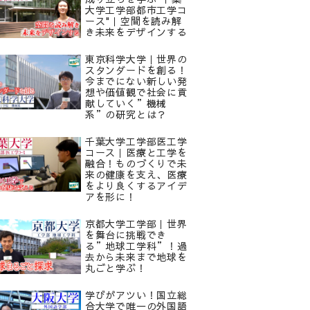
大学工学部都市工学コ
ース"｜空間を読み解
き未来をデザインする
東京科学大学｜世界の
スタンダードを創る！
今までにない新しい発
想や価値観で社会に貢
献していく”機械
系”の研究とは？
千葉大学工学部医工学
コース｜医療と工学を
融合！ものづくりで未
来の健康を支え、医療
をより良くするアイデ
アを形に！
京都大学工学部｜世界
を舞台に挑戦でき
る”地球工学科”！過
去から未来まで地球を
丸ごと学ぶ！
学びがアツい！国立総
合大学で唯一の外国語