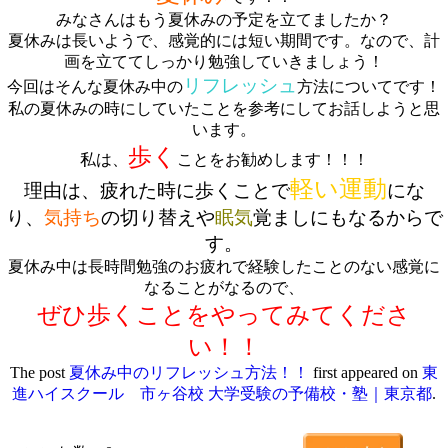
みなさんはもう夏休みの予定を立てましたか？
夏休みは長いようで、感覚的には短い期間です。なので、計
画を立ててしっかり勉強していきましょう！
リフレッシュ
今回はそんな夏休み中の
方法についてです！
私の夏休みの時にしていたことを参考にしてお話しようと思
います。
歩く
私は、
ことをお勧めします！！！
軽い運動
理由は、疲れた時に歩くことで
にな
り、
気持ち
の切り替えや
眠気
覚ましにもなるからで
す。
夏休み中は長時間勉強のお疲れで経験したことのない感覚に
なることがなるので、
ぜひ歩くことをやってみてくださ
い！！
The post
夏休み中のリフレッシュ方法！！
first appeared on
東
進ハイスクール 市ヶ谷校 大学受験の予備校・塾｜東京都
.