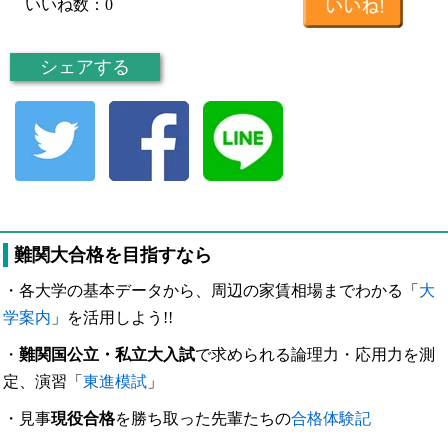
いいね数：
0
シェアする
難関大合格を目指すなら
・各大学の基本データから、周辺の家賃相場までわかる「
大
学案内
」を活用しよう!!
・
難関国公立・私立大入試
で求められる論理力・応用力を測
定、演習「
東進模試
」
・見事
現役合格
を勝ち取った先輩たちの
合格体験記