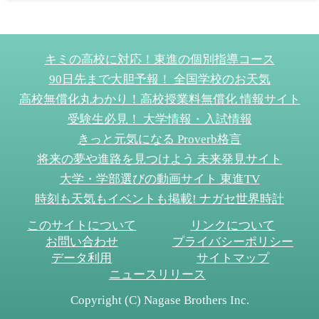
キミの高校に対応！東進の個別指導コース
90日先まで大胆予報！ 全国学校のお天気
高校無償化丸わかり！高校授業料無償化 情報サイト
受験生必見！ 大学情報・入試情報
きっと元気になる Proverb格言
将来の夢や進路を見つけよう 未来発見サイト
大学・学部選びの動画サイト 東進TV
時刻も天気もイベントも掲載! ナガセ世界時計
このサイトについて
リンクについて
お問い合わせ
プライバシーポリシー
データ利用
サイトマップ
ニュースリリース
Copyright (C) Nagase Brothers Inc.