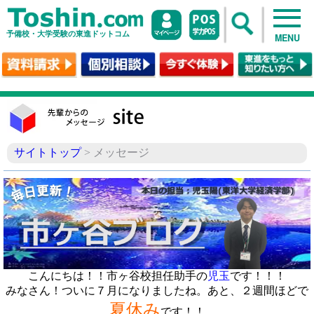
予備校・大学受験の東進ドットコム
MENU
サイトトップ
> メッセージ
こんにちは！！市ヶ谷校担任助手の
児玉
です！！！
みなさん！ついに７月になりましたね。あと、２週間ほどで
夏休み
です！！