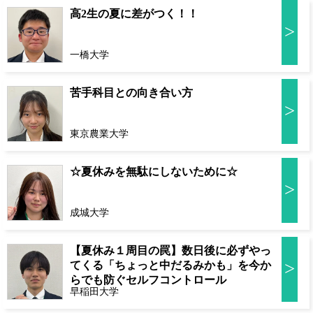
高2生の夏に差がつく！！
>
一橋大学
苦手科目との向き合い方
>
東京農業大学
☆夏休みを無駄にしないために☆
>
成城大学
【夏休み１周目の罠】数日後に必ずやっ
>
てくる「ちょっと中だるみかも」を今か
らでも防ぐセルフコントロール
早稲田大学