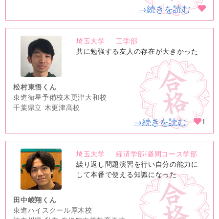
→続きを読む
埼玉大学
工学部
no
共に勉強する友人の存在が大きかった
image
松村東悟くん
東進衛星予備校木更津大和校
千葉県立 木更津高校
→続きを読む
1
埼玉大学
経済学部/昼間コース学部
no
繰り返し問題演習を行い自分の能力に
image
して本番で使える知識になった
田中崚翔くん
東進ハイスクール厚木校