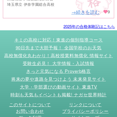
埼玉県立 伊奈学園総合高校
→続きを読む
9
2025年の合格体験記はこちら
キミの高校に対応！東進の個別指導コース
90日先まで大胆予報！ 全国学校のお天気
高校無償化丸わかり！高校授業料無償化 情報サイト
受験生必見！ 大学情報・入試情報
きっと元気になる Proverb格言
将来の夢や進路を見つけよう 未来発見サイト
大学・学部選びの動画サイト 東進TV
時刻も天気もイベントも掲載! ナガセ世界時計
このサイトについて
リンクについて
お問い合わせ
プライバシーポリシー