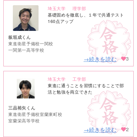
埼玉大学
理学部
no
基礎固めを徹底し、１年で共通テスト
image
160点アップ
板垣成くん
東進衛星予備校一関校
一関第一高等学校
→続きを読む
3
埼玉大学
工学部
no
東進に通うことを習慣にすることで部
image
活と勉強を両立できた
三品裕矢くん
東進衛星予備校室蘭東町校
室蘭栄高等学校
→続きを読む
2