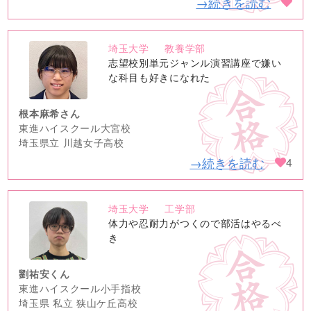
→続きを読む
埼玉大学
教養学部
no
志望校別単元ジャンル演習講座で嫌い
image
な科目も好きになれた
根本麻希さん
東進ハイスクール大宮校
埼玉県立 川越女子高校
→続きを読む
4
埼玉大学
工学部
no
体力や忍耐力がつくので部活はやるべ
image
き
劉祐安くん
東進ハイスクール小手指校
埼玉県 私立 狭山ケ丘高校