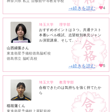
神奈川県 私立 自修館中等教育学校
→続きを読む
4
埼玉大学
理学部
no
おすすめポイントは３つ。共通テスト
image
本番レベル模試、志望校別単元ジャン
ル演習講座、そして、、、
山西緑葉さん
東進衛星予備校徳島脇町校
徳島県立 脇町高校
→続きを読む
5
埼玉大学
教育学部
no
合格できたのは気持ちを強く持てたか
image
ら
稲垣蓮くん
東進衛星予備校上尾駅前校