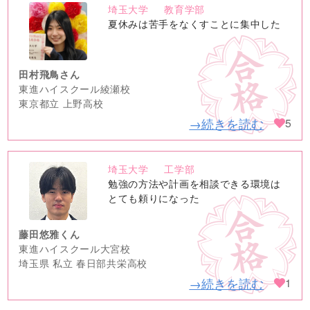
埼玉大学
教育学部
no
夏休みは苦手をなくすことに集中した
image
田村飛鳥さん
東進ハイスクール綾瀬校
東京都立 上野高校
→続きを読む
5
埼玉大学
工学部
no
勉強の方法や計画を相談できる環境は
image
とても頼りになった
藤田悠雅くん
東進ハイスクール大宮校
埼玉県 私立 春日部共栄高校
→続きを読む
1