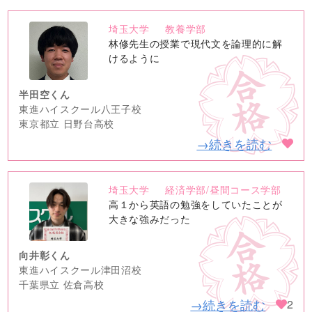
埼玉大学
教養学部
no
林修先生の授業で現代文を論理的に解
image
けるように
半田空くん
東進ハイスクール八王子校
東京都立 日野台高校
→続きを読む
埼玉大学
経済学部/昼間コース学部
no
高１から英語の勉強をしていたことが
image
大きな強みだった
向井彰くん
東進ハイスクール津田沼校
千葉県立 佐倉高校
→続きを読む
2