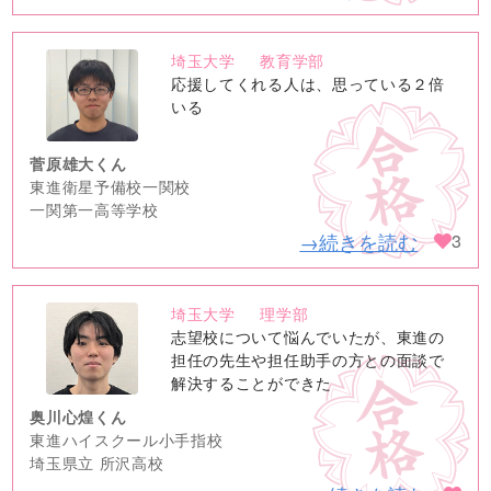
埼玉大学
教育学部
no
応援してくれる人は、思っている２倍
image
いる
菅原雄大くん
東進衛星予備校一関校
一関第一高等学校
→続きを読む
3
埼玉大学
理学部
no
志望校について悩んでいたが、東進の
image
担任の先生や担任助手の方との面談で
解決することができた
奥川心煌くん
東進ハイスクール小手指校
埼玉県立 所沢高校