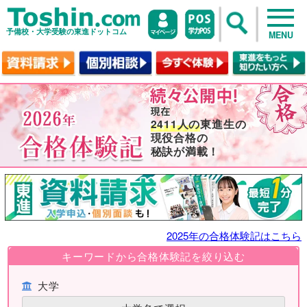
予備校・大学受験の東進ドットコム
MENU
2411人の
東進生の
現役合格の
秘訣が満載！
2025年の合格体験記はこちら
キーワードから合格体験記を絞り込む
大学