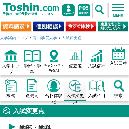
予備校・大学受験の東進ドットコム
MENU
大学案内トップ
>
青山学院大学
>
入試変更点
入試日程
大学トッ
学部・学
キャンパス・
偏差値
入試倍率
所在地
プ
科
模試
過去問
合格体験
入試変更
入試科目
検索
記
点
入試変更点
学部・学科