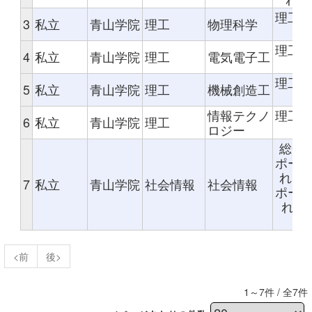
理工
3
私立
青山学院
理工
物理科学
特
理工
4
私立
青山学院
理工
電気電子工
特
理工
5
私立
青山学院
理工
機械創造工
特
情報テクノ
理工
6
私立
青山学院
理工
ロジー
特
総合型
ポー
れた者
7
私立
青山学院
社会情報
社会情報
ポー
れた
式
<前
後>
1～7件 / 全7件