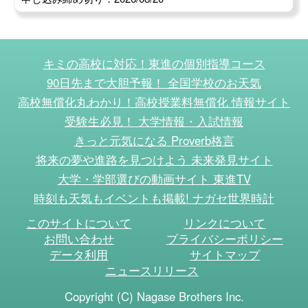
キミの高校に対応！東進の個別指導コース
90日先まで大胆予報！ 全国学校のお天気
高校無償化丸わかり！高校授業料無償化 情報サイト
受験生必見！ 大学情報・入試情報
きっと元気になる Proverb格言
将来の夢や進路を見つけよう 未来発見サイト
大学・学部選びの動画サイト 東進TV
時刻も天気もイベントも掲載! ナガセ世界時計
このサイトについて
リンクについて
お問い合わせ
プライバシーポリシー
データ利用
サイトマップ
ニュースリリース
Copyright (C) Nagase Brothers Inc.