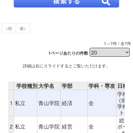
<前
後>
1～7件 / 全7件
1ページあたりの件数
詳細は右にスライドするとご覧いただけます。
学校種別
大学名
学部
学科・専攻
日程
学校
(全国
1
私立
青山学院
経済
全
学校
ト者推
総合型
2
私立
青山学院
経営
全
ポー
れた