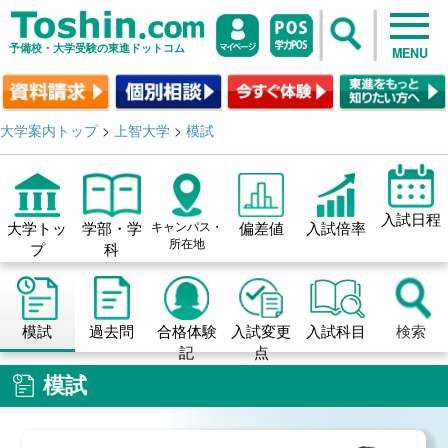
予備校・大学受験の東進ドットコム
MENU
大学案内トップ
>
上智大学
>
模試
入試日程
大学トッ
学部・学
キャンパス・
偏差値
入試倍率
所在地
プ
科
模試
過去問
合格体験
入試変更
入試科目
検索
記
点
模試