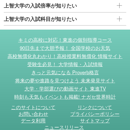
上智大学の入試倍率が知りたい
上智大学の入試科目が知りたい
キミの高校に対応！東進の個別指導コース
90日先まで大胆予報！ 全国学校のお天気
高校無償化丸わかり！高校授業料無償化 情報サイト
受験生必見！ 大学情報・入試情報
きっと元気になる Proverb格言
将来の夢や進路を見つけよう 未来発見サイト
大学・学部選びの動画サイト 東進TV
時刻も天気もイベントも掲載! ナガセ世界時計
このサイトについて
リンクについて
お問い合わせ
プライバシーポリシー
データ利用
サイトマップ
ニュースリリース