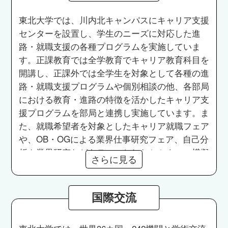
東北大学では、川内北キャンパスにキャリア支援
センターを設置し、学生のニーズに対応した進
路・就職支援の各種プログラムを実施していま
す。正課教育では全学教育でキャリア教育科目を
開講し、正課外では全学生を対象として各種の進
路・就職支援プログラムや個別相談の他、各部局
における教育・進路の特徴を活かしたキャリア支
援プログラムを部局と連携し実施しています。ま
た、就職希望者を対象としたキャリア就職フェア
や、OB・OGによる業界仕事研究フェア、自己分
析や業界研究などをテーマとしたセミナー、模擬
さらに見る
面接・グループディスカッションなど実践的なワ
ークショップなどを実施しています。また、首都
圏で就職活動をする学生への支援として東京VIP
国際交流
ラウンジを設置しています。博士のキャリア構築
支援として、全研究科の博士学生・ポスドク（研