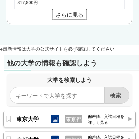
鉄、NTT東日本、楽天グループ、三井住友銀行、
817,800円
三井住友信託銀行、東京海上日動火災保険、ベイ
さらに見る
カレント・コンサルティング、オリエンタルラン
奨学金
ド、県職員（秋田県、宮城県） 他
【給付】高等教育の修学支援新制度、東北大学元気・
前向き奨学金、東北大学基金「JFEスチール奨学金」
法学部
「小泉貴・泰子奨学金」
トヨタ自動車、東北電力、NTTドコモ、JAL、み
【貸与】日本学生支援機構（第一、二種）
※最新情報は大学の公式サイトを必ず確認してください。
ずほ銀行、SMBC日興証券、良品計画、日本M＆
Aセンター、野村総合研究所、電通、経済産業
他の大学の情報も確認しよう
通信教育部
省、厚生労働省、仙台高等裁判所、仙台地方裁判
なし
所、県職員（青森県、福島県） 他
大学を検索しよう
経済学部
短期大学部
森ビル、信越化学工業、JFEスチール、トヨタ自
なし
動車、東京ガス、NTTドコモ、三井住友銀行、み
ずほ証券、明治安田生命保険、日本取引所グルー
プ、住友商事、アクセンチュア、PwCコンサル
偏差値、入試日程を
東京大学
国
東京都
ティング、国土交通省、総務省 他
詳しく見る
理学部
偏差値、入試日程を