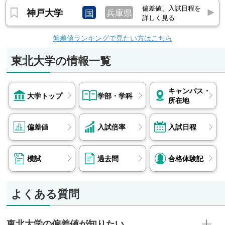
偏差値、入試日程を
本調剤、ツムラ、アサヒグループ食品、NHK、
神戸大学
国
兵庫県
詳しく見る
七十七銀行 他
工学部
偏差値ランキングで見たい方はこちら
安藤・間、不動テトラ、三菱電機、キーエンス、
東北大学の情報一覧
東京エレクトロン、川崎重工業、スズキ、
KDDI、NTTデータ、JAL、ANA、リクルート、ベ
イカレント・コンサルティング、デロイト トー
キャンパス・
大学トップ
学部・学科
所在地
マツ コンサルティング、総務省 他
農学部
東邦システムサイエンス、ビジョナル、日立ソリ
偏差値
入試倍率
入試日程
ューションズ東日本、ANA、住友商事、エン・ジ
ャパン、農林水産消費安全技術センター、県職員
模試
過去問
合格体験記
（宮城県、栃木県） 他
よくある質問
東北大学の偏差値が知りたい