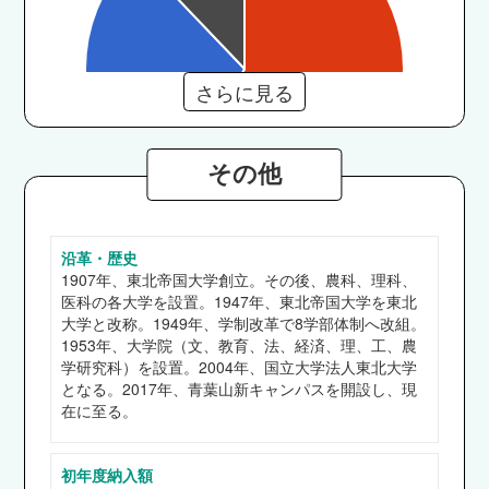
さらに見る
その他
沿革・歴史
文学部
1907年、東北帝国大学創立。その後、農科、理科、
東京エレクトロン、富士通、関電工、住友電気工
医科の各大学を設置。1947年、東北帝国大学を東北
業、東北電力、NTTデータ、三菱UFJ銀行、東京
大学と改称。1949年、学制改革で8学部体制へ改組。
1953年、大学院（文、教育、法、経済、理、工、農
海上日動火災保険、EYストラテジー・アンド・
学研究科）を設置。2004年、国立大学法人東北大学
コンサルティング、厚生労働省、総務省、県職員
となる。2017年、青葉山新キャンパスを開設し、現
（青森県）、市職員（白石市） 他
在に至る。
教育学部
大和ハウス工業、NEC、富士フイルム、日本製
初年度納入額