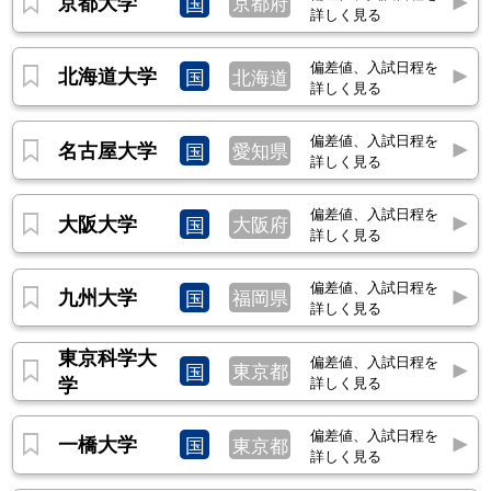
アイネット、サイバーエージェント、日本アイ・
京都大学
国
京都府
詳しく見る
ビー・エムデジタルサービス、東京海上日動火災
保険、あいおいニッセイ同和損害保険、パーソル
偏差値、入試日程を
北海道大学
国
北海道
クロステクノロジー、PwCアドバイザリー、農
詳しく見る
林水産省、県職員（福島県） 他
医学部
偏差値、入試日程を
名古屋大学
国
愛知県
詳しく見る
【医学科】臨床研修医97.3％
【保健学科】東北大学病院、十和田市立中央病
偏差値、入試日程を
大阪大学
国
大阪府
院、岩手医科大学附属病院、石巻赤十字病院、イ
詳しく見る
ムス明理会仙台総合病院、仙台オープン病院、仙
台厚生病院、総合南東北病院、宮城県対がん協
偏差値、入試日程を
九州大学
国
福岡県
詳しく見る
会、味の素、キヤノンメディカルシステムズ 他
歯学部
東京科学大
偏差値、入試日程を
国
臨床研修医
東京都
学
詳しく見る
薬学部
医薬品医療機器総合機構、東北大学病院、アイン
偏差値、入試日程を
一橋大学
国
東京都
ファーマシーズ、アインホールディングス、協和
詳しく見る
キリン、第一三共、田辺三菱製薬、中外製薬、日