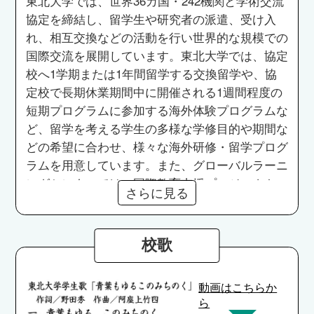
東北大学では、世界36カ国・242機関と学術交流
究員）を対象とした博士人材育成ユニットを設置
協定を締結し、留学生や研究者の派遣、受け入
しており、一人ひとりの研究内容・スキル・個性
れ、相互交換などの活動を行い世界的な規模での
等を考慮しながらキャリアの検討を行う個別キャ
国際交流を展開しています。東北大学では、協定
リア支援や、企業と博士学生・ポスドクの交流・
校へ1学期または1年間留学する交換留学や、協
情報交換会としてジョブフェアなどが実施されて
定校で長期休業期間中に開催される1週間程度の
います。
短期プログラムに参加する海外体験プログラムな
ど、留学を考える学生の多様な学修目的や期間な
どの希望に合わせ、様々な海外研修・留学プログ
ラムを用意しています。また、グローバルラーニ
ングセンターでは、国際教育支援プロジェクト
さらに見る
「Be Global プロジェクト」の一環で海外の協定
校が提供するオンライン研修や、海外大学の授業
を東北大学に通いながら履修できる機会を提供し
校歌
ています。さらに、特別選抜等で入学が決まって
いる高校生を対象とした入学前海外研修をオンラ
動画はこちらか
インで実施しています。また、留学準備支援をオ
ら
ンライン化し、「留学情報セミナー」や、「留学