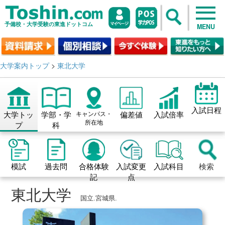
予備校・大学受験の東進ドットコム
MENU
大学案内トップ
>
東北大学
入試日程
大学トッ
学部・学
キャンパス・
偏差値
入試倍率
所在地
プ
科
模試
過去問
合格体験
入試変更
入試科目
検索
記
点
東北大学
国立.宮城県.