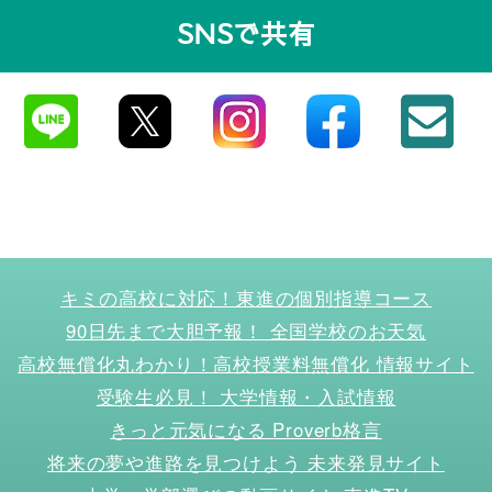
SNSで共有
キミの高校に対応！東進の個別指導コース
90日先まで大胆予報！ 全国学校のお天気
高校無償化丸わかり！高校授業料無償化 情報サイト
受験生必見！ 大学情報・入試情報
きっと元気になる Proverb格言
将来の夢や進路を見つけよう 未来発見サイト