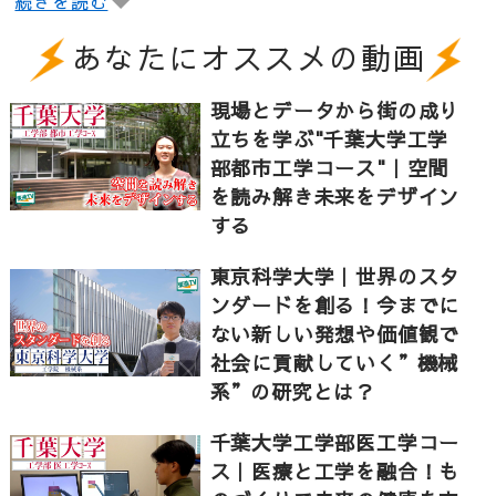
続きを読む
［contents］
あなたにオススメの動画
0:00 | 概要
現場とデータから街の成り
0:36 | 英語についての変更点
立ちを学ぶ"千葉大学工学
1:20 | 国語についての変更点
部都市工学コース"｜空間
2:06 | 数学についての変更点
を読み解き未来をデザイン
する
▼東進 公式チャンネルへの登録はこちらから
東京科学大学｜世界のスタ
ンダードを創る！今までに
https://www.youtube.com/channel/UCfqdqjatu3R
ない新しい発想や価値観で
sub_confirmation=1
社会に貢献していく”機械
▼他の動画はこちらから
系”の研究とは？
耳寄り受験情報
千葉大学工学部医工学コー
https://www.youtube.com/playlist?
ス｜医療と工学を融合！も
list=PLQD6IEajALV-7mTFDSldvv9Z-9FlKKV21