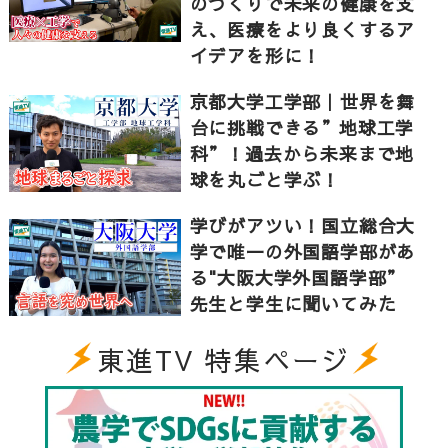
のづくりで未来の健康を支
気になる大学学部をご紹介!!
え、医療をより良くするア
イデアを形に！
https://www.youtube.com/playlist?
list=PLQD6IEajALV_EDSDlnM7CVjN55GJYhtS1
京都大学工学部｜世界を舞
▼東進TVホームページ
台に挑戦できる”地球工学
http://www.toshin.com/movie/
科”！過去から未来まで地
球を丸ごと学ぶ！
学びがアツい！国立総合大
学で唯一の外国語学部があ
る"大阪大学外国語学部”
先生と学生に聞いてみた
東進TV 特集ページ