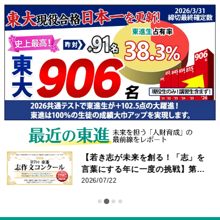
【若き志が未来を創る！「志」を
言葉にする年に一度の挑戦】第7
回 東進 志作文コンクール 優秀者
2026/07/22
発表