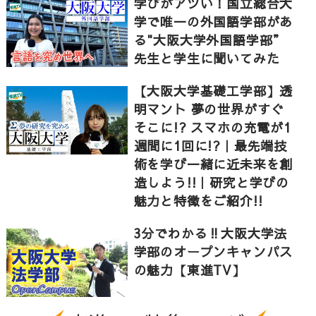
学びがアツい！国立総合大
学で唯一の外国語学部があ
1）応用自然科学科では工学部でありながら製薬会社と
る"大阪大学外国語学部”
連携し、医薬品の安定性についての研究がされてお
先生と学生に聞いてみた
り、2）応用理工学科では材料特性を調べることで社会
すべての技術に貢献する研究がされていました。3）
【大阪大学基礎工学部】透
日々私たちが使うインターネットでのメッセージのや
明マント 夢の世界がすぐ
り取り、電子情報工学科ではその安全性を保つための
そこに!? スマホの充電が1
暗号について、4）環境・エネルギー工学科では、光や
週間に1回に!?｜最先端技
レーザを用いた新規治療法の開発により超低侵襲な治
術を学び一緒に近未来を創
療を実現するための研究がされていました。5）最後
造しよう!!｜研究と学びの
に、地球総合工学科では人の想いをくみ取る新しい建
魅力と特徴をご紹介!!
築を生み出すための研究がありました。
3分でわかる‼大阪大学法
学部のオープンキャンパス
常識を打ち破る研究で様々な方向から社会に貢献する
大阪大学工学部。先生や学生には研究への熱い想いが
の魅力【東進TV】
ありました。あなたもその一員になって社会課題に挑
戦しませんか。