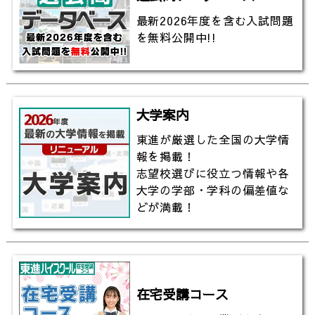
https://youtu.be/vefSqZhT7Ac
最新2026年度を含む入試問題
を無料公開中!!
▼東進TVのチャンネル登録はこちら
http://www.youtube.com/channel/UCjgy89j0Oj0aJ
sub_confirmation=1
大学案内
#大阪大学 #大阪大学工学部 #工学部
東進が厳選した全国の大学情
報を掲載！
志望校選びに役立つ情報や各
大学の学部・学科の偏差値な
どが満載！
在宅受講コース