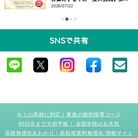
回 東進 志作文コンクール 優秀者
2026/07/22
発表
SNSで共有
キミの高校に対応！東進の個別指導コース
90日先まで大胆予報！ 全国学校のお天気
高校無償化丸わかり！高校授業料無償化 情報サイト