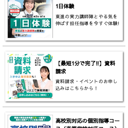
▼大阪大学のHPはこちら
1日体験
https://www.osaka-u.ac.jp/ja
東進の実力講師陣とやる気を
伸ばす担任指導を今すぐ体験!
▼大阪大学吹田キャンパスの天気は？（全国学校のお
天気）
https://www.toshin.com/weather/detail?id=604
▼東進の大学入試偏差値一覧（ランキング）
https://www.toshin-hensachi.com/?line=1
【最短1分で完了!!】資料
請求
▼大阪大学の関連動画はこちら〔高校生におススメ〕
資料請求・イベントのお申し
込みはこちらから！
【大阪大学基礎工学部】透明マント 夢の世界がすぐそ
こに!? スマホの充電が1週間に1回に!?｜最先端技術を
学び一緒に近未来を創造しよう!!｜研究と学びの魅力
と特徴をご紹介!!
高校別対応の個別指導コー
https://youtu.be/TPM5Idt-GN4