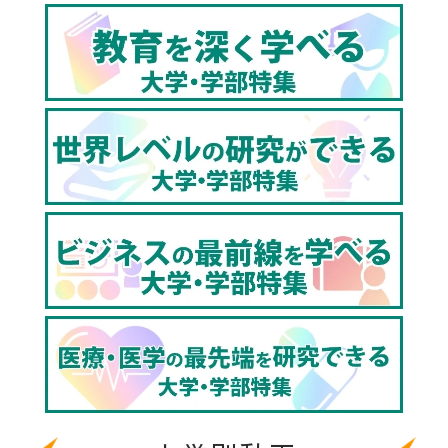
【大阪大学工学部について】
大阪大学工学部／工学研究科の母体は、明治29年
(1896)に設立された大阪工業学校です。そのため大阪
大学そのものよりもさらに歴史があり、2016年には創
立120周年を迎えました。現在は「産学連携」を旗色と
し、新しい価値を創出する「イノベーション」の基礎
を涵養するための教育研究を探索しています。「輝く
One & Only の個の集まりで、世界に羽ばたくNo.1の
工学研究科の構築」を理念とし、ユニークな全5学科
で、地域社会や行政との太いパイプを生かした学びを
展開しています。
【大阪大学について】
大阪大学は我国第6番目の帝国大学として1931年に創
設されました。原点はさらに遡り、緒方洪庵が1838年
に設立した適塾にあると言えます。そのため大阪大学
には緒方洪庵の「人のため、世のため、道のため」と