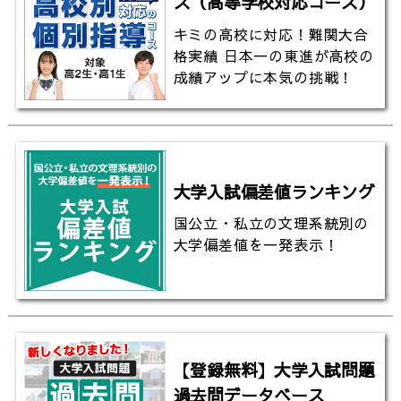
ス（高等学校対応コース）
【大阪大学理学部】真理を探究する!!｜自然界の謎を
好奇心と最先端研究で解き明かす!!
キミの高校に対応！難関大合
格実績 日本一の東進が高校の
https://youtu.be/giMF3np5hV0
成績アップに本気の挑戦！
3分でわかる！大阪大学法学部オープンキャンパス【東
進TV】
https://youtu.be/QoeM4-7RRfY
【大阪大学】バイオエネルギーの世界的権威 永井健治
大学入試偏差値ランキング
教授を特集！(東進TV)
国公立・私立の文理系統別の
https://youtu.be/pd48eFlw8jM
大学偏差値を一発表示！
【プロのレゴ職人も輩出】大阪大学レゴ部を特集（東
進TV）
https://youtu.be/YpqFe3lzxLY
【コスパ良し！】大阪大学食堂の天津麻婆丼とは？
【登録無料】大学入試問題
（東進TV）
過去問データベース