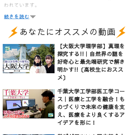
われています。
続きを読む
ベンチャー企業取締役としても活躍されている森勇介
あなたにオススメの動画
教授と、大学院生として研究に励んでいる各学科の学
生５名にご出演いただき、インタビューしました。大
【大阪大学理学部】真理を
阪大学工学部の魅力に迫ります。森教授の研究室では
探究する!!｜自然界の謎を
紫外線を発生する「CsLiB6O10 結晶」を発見しまし
好奇心と最先端研究で解き
た。この結晶は私たちの生活に身近なパソコンや
明かす!!〔高校生におスス
iPhoneの生産にも役立てられており、世界に広まれば
世界の電力消費を２割抑えられるような、社会を大き
メ〕
く変える研究です。ベンチャー企業を作ることで、大
千葉大学工学部医工学コー
学での研究を自ら社会に生かすという常識を打ち破る
取り組みをされている先生に、工学を学ぶ面白さや、
ス｜医療と工学を融合！も
社会で成功する秘訣についてインタビューしました。
のづくりで未来の健康を支
常識を打ち破る大阪大学工学部での特徴ある研究。5学
え、医療をより良くするア
科の学生に研究内容と、研究で社会をどう変えていく
イデアを形に！
かについて伺いました。