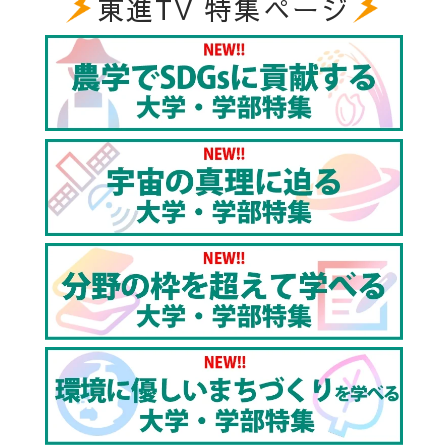
東進TV 特集ページ
【contents】
0:00 オープニング｜大阪大学工学部をご紹介!!
0:50 ベンチャー企業取締役の教授!?工学の面白さとは
2:49 工学部なのに製薬会社と共同研究!?｜応用自然科
学科
3:11 材料特性を解明し社会の技術全てに貢献｜応用理
工学科
3:42 メッセージの暗号化で安全を守る!!｜電子情報工
学科
4:17 医療×工学で超低侵襲な治療を実現｜環境・エネ
ルギー工学科
4:58 人の想いをくみ取る建築とは!?｜地球総合工学科