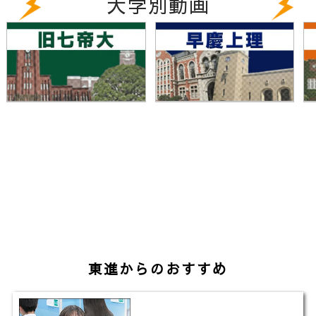
大学別動画
いう精神と大阪府民の学問への思いが受け継がれてい
ます。大阪大学は次々と新しくユニークな学部・大学
院・研究所などを整備し、現在は、吹田キャンパス・
豊中キャンパス・箕面キャンパスの３つのキャンパス
をもち、11学部、16研究科、6附置研究所を擁する研
究型総合大学となりました。国立大学最多の15000人
の学生が日々勉強に励んでいます。
大阪大学設置学部:文学部、人間科学部、外国語学部、
法学部、経済学部、理学部、医学部、歯学部、薬学
部、工学部、基礎工学部
▼受験生用サイト「めっちゃ！阪大工学部」はこちら
https://www.eng.osaka-u.ac.jp/prospective/
東進からのおすすめ
▼大阪大学工学部のHPはこちら
https://www.eng.osaka-u.ac.jp/ja/