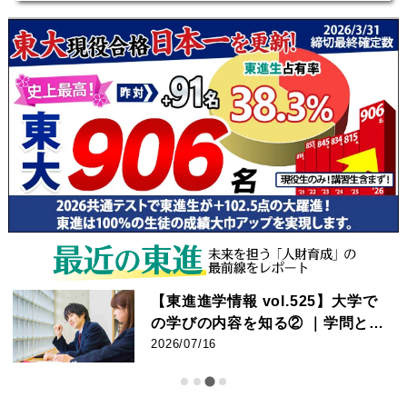
【東進進学情報 vol.525】大学で
の学びの内容を知る② ｜学問とし
てのスポーツに迫る! ｜競技力向
2026/07/16
上・健康増進から産業・文化ま
で。早稲田大・同志社大へのイン