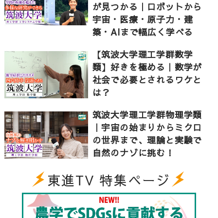
が見つかる｜ロボットから
【筑波大学 生命環境学群】生物・地学が好きな受験生
宇宙・医療・原子力・建
へ
築・AIまで幅広く学べる
https://youtu.be/nmCKBZEn5bk
【筑波大学】現役筑波生にキャンパスを案内してもら
【筑波大学理工学群数学
いました
類】好きを極める｜数学が
社会で必要とされるワケと
https://youtu.be/Xh-qAuV-KJk
は？
【筑波大学】学園祭である雙峰祭で聞いてみた！
筑波大学理工学群物理学類
https://youtu.be/6s5L5_UqaUs
｜宇宙の始まりからミクロ
筑波大学 留学生に聞いてみた
の世界まで、理論と実験で
https://youtu.be/5J3RQD6zOhM
自然のナゾに挑む！
東進TV 特集ページ
▼キャンパスの天気は？（全国学校のお天気）
https://www.toshin.com/weather/detail?id=105