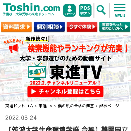
予備校・大学受験の東進ドットコム
MENU
東進ドットコム
>
東進TV
>
僕の私の合格の極意
>
記事ページ
2022.03.24
【筑波大学生命環境学群 合格】難関国立