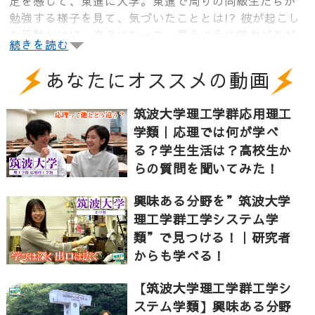
足を感じて、東進に入学。東進で周りの同級生たちが
勉強する様子を見て、気づいたこととは!? 彼が起こし
た行動とは!? 高３になって、思うように学力があが
続きを読む
らない苦手科目にどう取り組んだのか!? 高３夏の伸
び悩みの時期を乗り越えた方法とは？ 難関国立大学
あなたにオススメの動画
を目指す高校生にお届けします。
筑波大学理工学群応用理工
学類｜応理では何が学べ
〔Contents〕
る？学生生活は？高校生か
00:00 危機感で変わった勉強時間と勉強の進め方
らの質問を聞いてみた！
00:53 高３時の勉強について｜苦手の物理はこう克服
興味ある分野を”筑波大学
した
理工学群工学システム学
01:32 高３夏の伸び悩みはこうして乗り越えた
類”で見つける！｜研究者
02:14 将来の夢｜世界中の多くの人を救いたい
からも学べる！
【筑波大学理工学群工学シ
▼筑波大学に関連する他の動画はこちらから
ステム学類】興味ある分野