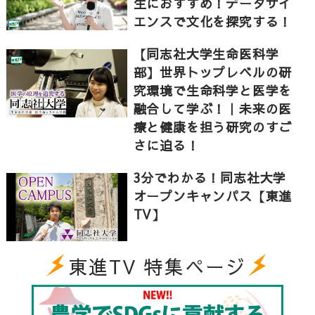
生におすすめ！データサイ
イブ!!
エンスで文化を探究する！
2:35 自動車の先進技術でSDGsに貢献!｜持続可能な社
会はすぐそこに!
【同志社大学生命医科学
部】世界トップレベルの研
3:42 勉強と部活の両立できる!?｜学生インタビュー!
究環境で生命科学と医学を
融合して学ぶ！｜未来の医
【同志社大学について】
療と健康を担う研究のすご
さに迫る！
新島襄は1875年11月29日、京都の地に同志社大学の前
身となる同志社英学校を設立しました。新島は、学問
3分でわかる！同志社大学
の探求とともにキリスト教を徳育の基本として人格を
オープンキャンパス【東進
陶冶する教育機関をめざし、同志社においてキリスト
TV】
教主義に基づき、自治自立の精神を涵養し、国際感覚
豊かな人物を育成することを教育の理念としました。
爾来（じらい）145年、この「志」に共感する「一国の
東進TV 特集ページ
良心」たらんと願う人々が同志社に学び、固有の伝統
と自由に満ちた学風を築いてきました。そして、30万
人を超える卒業生が、各界において「同志社人」とし
ての自覚と誇りを胸に、みずからの人格を一層高めな