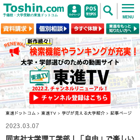
予備校・大学受験の東進ドットコム
MENU
東進ドットコム
>
東進TV
>
学びが見える大学紹介
>
記事ページ
2023.03.07
同志社大学理工学部｜「自由」で楽しい