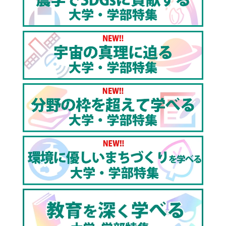
がら「地の塩」、「世の光」として活躍しています。
【同志社大学設置学部】
神学部、文学部、社会学部、法学部、経済学部、商学
部、政策学部、文化情報学部、理工学部、生命医科学
部、スポーツ健康科学部、心理学部、グローバル・コ
ミュニケーション学部、グローバル地域文化学部
▼同志社大学のHPはこちら
https://www.doshisha.ac.jp
▼同志社大学理工学部のHPはこちら
https://se.doshisha.ac.jp