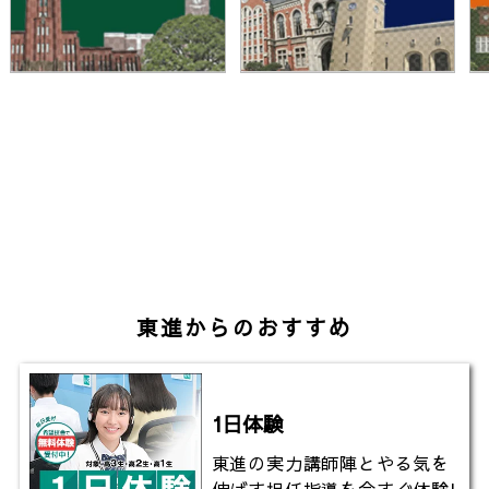
https://youtu.be/543Iu5qFvs8
▼東進の大学入試偏差値一覧（ランキング）
https://www.toshin-hensachi.com/
▼東進TVのチャンネル登録はこちら
http://www.youtube.com/@toshinTV?
sub_confirmation=1
東進からのおすすめ
#受験 #受験勉強 #勉強 #勉強法 #合格 #理系 #関西 #
私大
1日体験
東進の実力講師陣とやる気を
伸ばす担任指導を今すぐ体験!