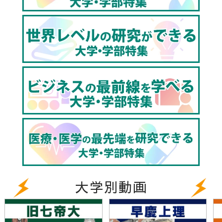
▼同志社大学の関連動画はこちら
【同志社大学文化情報学部】文系も理系も学びたい高
校生におススメ!!｜データサイエンスで文化を探求す
る!!
https://youtu.be/NHehRnHPBIE
【同志社大学生命医科学部】世界トップレベルの研究
環境で生命科学と医学を融合して学ぶ！｜未来の医療
と健康を担う研究の凄さに迫る！（高校生におスス
メ）
https://youtu.be/9WnSx7ZffAQ
大学別動画
3分で分かる！同志社大学オープンキャンパス【東進
TV】（高校生におススメ）