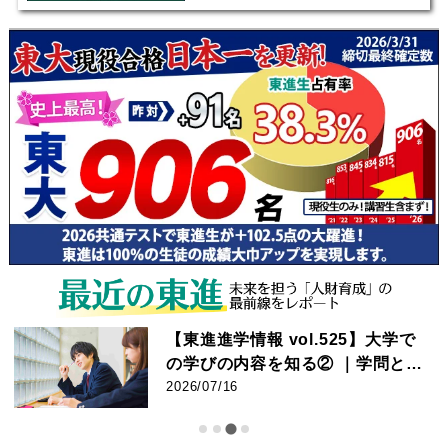
【東進進学情報 vol.525】大学で
の学びの内容を知る② ｜学問とし
てのスポーツに迫る! ｜競技力向
2026/07/16
上・健康増進から産業・文化ま
で。早稲田大・同志社大へのイン