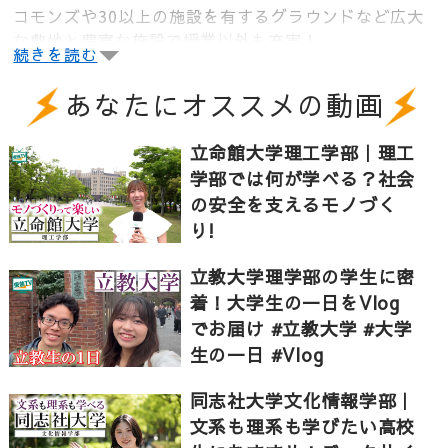
コモンズや30以上の施設を有するグラウンドなど広大
な敷地と豊富な施設で授業以外も充実！
続きを読む
また全面光の部屋で感情や感性の推定や歯車のコーテ
あなたにオススメの動画
ィングでSDGsに貢献するなど研究も多岐に渡ります。
やりたいを実現する。そんな同志社大学をご紹介しま
す。
立命館大学理工学部｜理工
学部では何が学べる？社会
の安全を支えるモノづく
【同志社大学理工学部】「自由」で楽しいキャンパス
り!
ライフって一体!?充実の研究環境でイノベーションを
創出!!
立教大学理学部の学生に密
着！大学生の一日をVlog
でお届け #立教大学 #大学
0:00 同志社大学理工学部のキャンパスライフ
生の一日 #Vlog
0:15 京田辺キャンパスの魅力｜自由・最先端な研究施
設
同志社大学文化情報学部｜
文系も理系も学びたい高校
1:06 全面光の部屋で感情を明らかに!?｜没入空間にダ