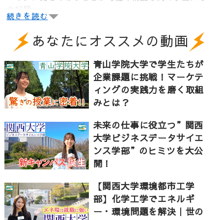
大好評。
続きを読む
「LexiTracker」の特徴って？開発した先生と使用し
あなたにオススメの動画
た学生に聞いてみた。
言語が好きな学生が多く自分もモチベーションがあが
青山学院大学で学生たちが
る環境がある。
企業課題に挑戦！マーケテ
AI×グループワークで世界に生きる力を身につける関西
ィングの実践力を磨く取組
大学外国語学部をご紹介します！
みとは？
未来の仕事に役立つ”関西
▼関西大学外国語学部について
大学ビジネスデータサイエ
英語か中国語を主専攻とし、1年間の海外留学（必修）
ンス学部”のヒミツを大公
を含めて「外国語のプロフェッショナル」を育成す
開！
る。英語または中国語の他にドイツ語、フランス語、
ロシア語、スペイン語、朝鮮語から1つを選び、計2言
【関西大学環境都市工学
語を習得する。留学や「5つのプログラム」を通して専
部】化学工学でエネルギ
門知識を深め、卒業後は国際協力、ビジネス、教育、
ー・環境問題を解決｜世の
通訳・翻訳など多分野で活躍する人材となることを目