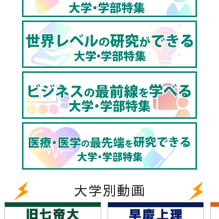
未来の仕事に役立つ”関西大学ビジネスデータサイエ
ンス学部”のヒミツを大公開！
https://youtu.be/8BRhkcgMUfU
▼関西大学千里山キャンパスの天気は？（全国の学校
のお天気）
https://www.toshin.com/weather/detail?id=605
▼東進TVのチャンネル登録はこちら
http://www.youtube.com/@toshinTV?
sub_confirmation=1
大学別動画