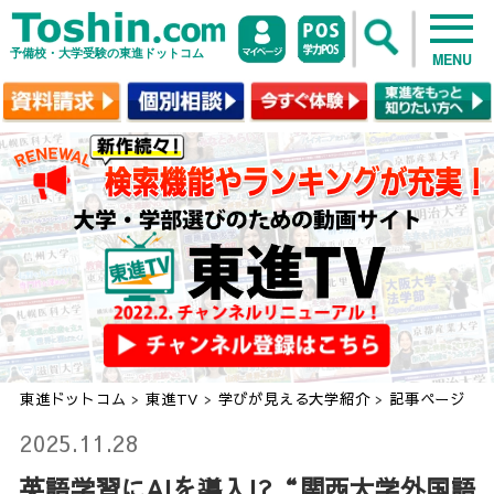
予備校・大学受験の東進ドットコム
MENU
東進ドットコム
>
東進TV
>
学びが見える大学紹介
>
記事ページ
2025.11.28
英語学習にAIを導入!?“関西大学外国語