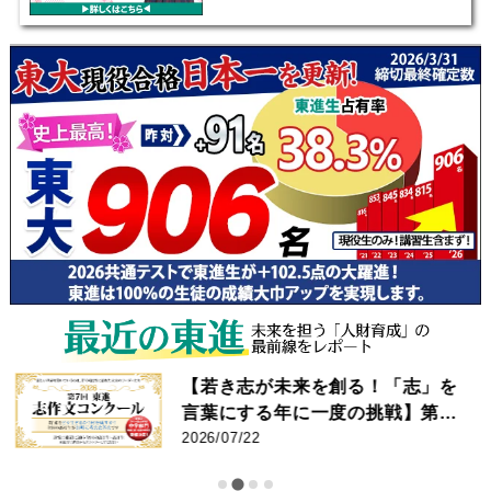
【若き志が未来を創る！「志」を
言葉にする年に一度の挑戦】第7
回 東進 志作文コンクール 優秀者
2026/07/22
発表