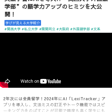
学部”の語学力アップのヒミツを大公
開！
学びが見える大学紹介
#関西大学
#私立大学
#関関同立
#大阪府
#外国語学部
#文系
2年次には全員留学！2024年にAI「LexiTracker」ア
プリを導入し、文法ミスの訂正やトーク機能ではスピ
ーキング力をのばすことが可能で精度も高く学生にも