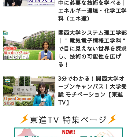
中に必要な技術を学べる｜
指す。
エネルギー環境・化学工学
科（エネ環）
▼関西大学外国語学部のHPはこちら
関西大学システム理工学部
https://www.kansai-u.ac.jp/fl/
｜＂電気電子情報工学科＂
で目に見えない世界を探求
し、技術の可能性を広げ
▼関西大学関連の動画はこちら
る！
【関西大学】化学って面白い！モノづくりで未来に貢
3分でわかる！関西大学オ
献する研究！｜化学生命工学部化学・物質工学科
ープンキャンパス｜大学受
https://youtu.be/vxPxuwxjmcg
験 モチベーション【東進
関西大学環境都市工学部｜関西理系の高校生におすす
TV】
め！地震・猛暑・資源問題に挑む！AIと建築で暮らし
やすいまちをデザイン
東進TV 特集ページ
https://youtu.be/p0APJSWNBVE
関西大学システム理工学部｜“しくみ”を学んで創