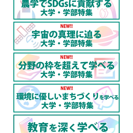
る！AI・ロボット・ナノ技術で未来を切り拓く最先端
研究！
https://youtu.be/WOZE9HDHEm4
3分でわかる！関西大学オープンキャンパス｜大学受験
モチベーション【東進TV】
https://youtu.be/IzfgZaEH5ns
関西大学システム理工学部｜＂電気電子情報工学科＂
で目に見えない世界を探求し、技術の可能性を広げ
る！
https://youtu.be/0TvbXhvC2EA
関西大学環境都市工学部｜エネルギー環境・化学工学
科で未来の省エネ・バイオマス技術を学び、地球を守
る！
https://youtu.be/xoAsz84DOxU