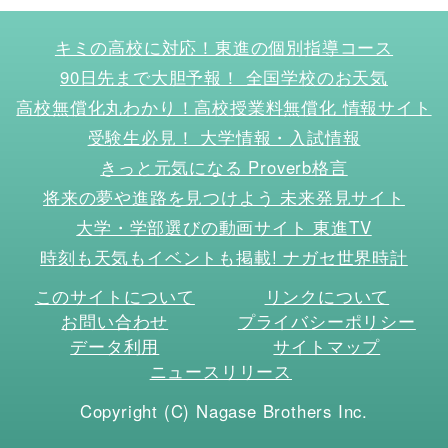
キミの高校に対応！東進の個別指導コース
90日先まで大胆予報！ 全国学校のお天気
高校無償化丸わかり！高校授業料無償化 情報サイト
受験生必見！ 大学情報・入試情報
きっと元気になる Proverb格言
将来の夢や進路を見つけよう 未来発見サイト
大学・学部選びの動画サイト 東進TV
時刻も天気もイベントも掲載! ナガセ世界時計
このサイトについて
リンクについて
お問い合わせ
プライバシーポリシー
データ利用
サイトマップ
ニュースリリース
Copyright (C) Nagase Brothers Inc.