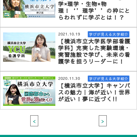
学×理学・生物×物
理！‘’理学’’の枠にと
らわれずに学ぶとは！？
2021.10.19
学びが見える大学紹介
【横浜市立大学医学部看護
学科】充実した実験環境・
実習施設で学び、未来の看
護学を担うリーダーに！
2020.11.30
学びが見える大学紹介
【横浜市立大学】キャンパ
スの魅力｜海が近い！世界
が近い！夢に近づく!!
<
>